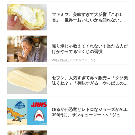
ファミマ、美味すぎて大反響「これ1
番」「世界一おいしいかも知れない」
「飲めそう」
売り場じゃ教えてくれない！当たる人だ
けがやってる宝くじの習慣
PR(合同会社デジタルファーム )
セブン、人気すぎて再々販売→「クソ美
味くね？」「美味すぎる」やっぱこのク
オリティ...
ゆるかわ恐竜とレトロなジョーズがALL
390円に。サンキューマート×『ジュラ
シッ...