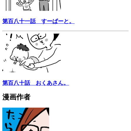
第百八十一話 すーぱーと。
第百八十話 おくあさん。
漫画作者