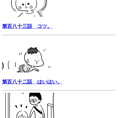
第百八十三話 コツ。
第百八十二話 はいはい。