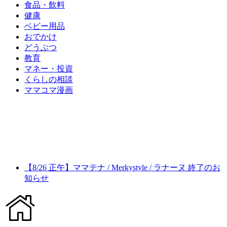
食品・飲料
健康
ベビー用品
おでかけ
どうぶつ
教育
マネー・投資
くらしの相談
ママコマ漫画
【8/26 正午】ママテナ / Merkystyle / ラナーヌ 終了のお
知らせ