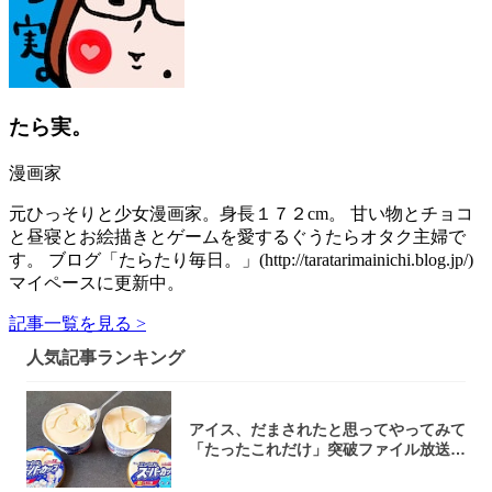
たら実。
漫画家
元ひっそりと少女漫画家。身長１７２cm。 甘い物とチョコ
と昼寝とお絵描きとゲームを愛するぐうたらオタク主婦で
す。 ブログ「たらたり毎日。」(http://taratarimainichi.blog.jp/)
マイペースに更新中。
記事一覧を見る >
人気記事ランキング
アイス、だまされたと思ってやってみて
「たったこれだけ」突破ファイル放送で
大注目！...