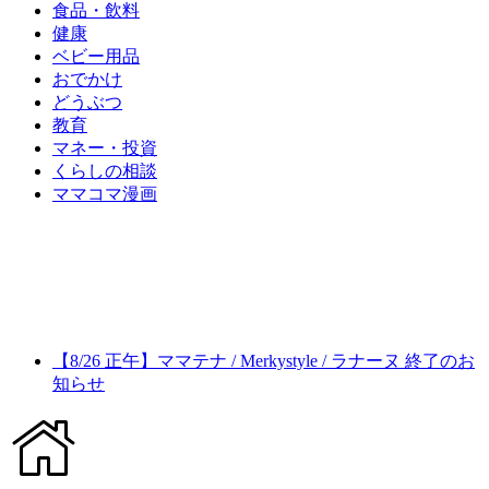
食品・飲料
健康
ベビー用品
おでかけ
どうぶつ
教育
マネー・投資
くらしの相談
ママコマ漫画
【8/26 正午】ママテナ / Merkystyle / ラナーヌ 終了のお
知らせ