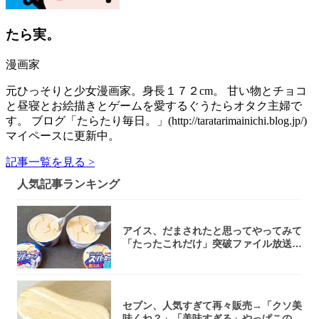
たら実。
漫画家
元ひっそりと少女漫画家。身長１７２cm。 甘い物とチョコ
と昼寝とお絵描きとゲームを愛するぐうたらオタク主婦で
す。 ブログ「たらたり毎日。」(http://taratarimainichi.blog.jp/)
マイペースに更新中。
記事一覧を見る >
人気記事ランキング
アイス、だまされたと思ってやってみて
「たったこれだけ」突破ファイル放送で
大注目！...
セブン、人気すぎて再々販売→「クソ美
味くね？」「美味すぎる」やっぱこのク