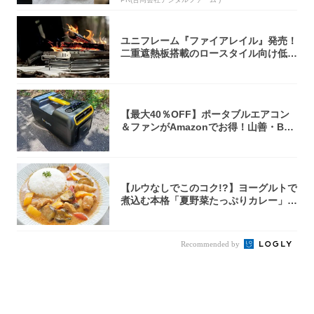
ユニフレーム『ファイアレイル』発売！
二重遮熱板搭載のロースタイル向け低型
焚き火台
【最大40％OFF】ポータブルエアコン
＆ファンがAmazonでお得！山善・Bo
u...
【ルウなしでこのコク!?】ヨーグルトで
煮込む本格「夏野菜たっぷりカレー」作
ってみ...
Recommended by