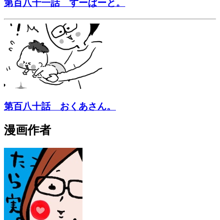
第百八十一話 すーぱーと。
第百八十話 おくあさん。
漫画作者