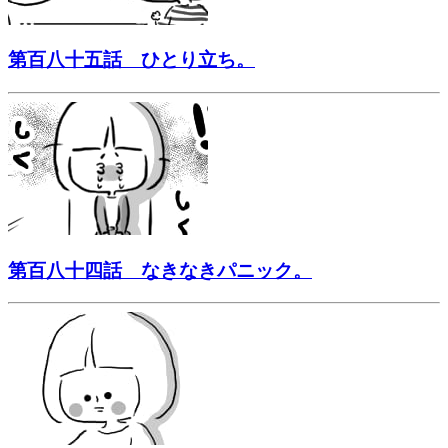
第百八十五話 ひとり立ち。
第百八十四話 なきなきパニック。