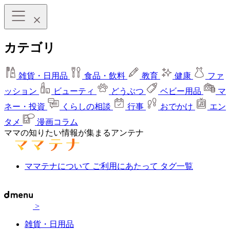
カテゴリ
雑貨・日用品
食品・飲料
教育
健康
ファ
ッション
ビューティ
どうぶつ
ベビー用品
マ
ネー・投資
くらしの相談
行事
おでかけ
エン
タメ
漫画コラム
ママの知りたい情報が集まるアンテナ
ママテナについて
ご利用にあたって
タグ一覧
>
雑貨・日用品