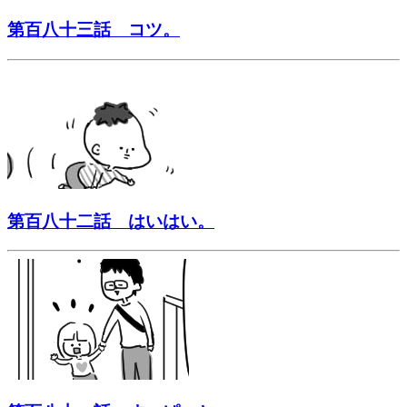
第百八十三話 コツ。
第百八十二話 はいはい。