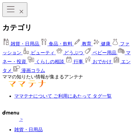
カテゴリ
雑貨・日用品
食品・飲料
教育
健康
ファ
ッション
ビューティ
どうぶつ
ベビー用品
マ
ネー・投資
くらしの相談
行事
おでかけ
エン
タメ
漫画コラム
ママの知りたい情報が集まるアンテナ
ママテナについて
ご利用にあたって
タグ一覧
>
雑貨・日用品