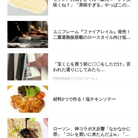
味くね？」「美味すぎる」やっぱこのク
オリティ...
ユニフレーム『ファイアレイル』発売！
二重遮熱板搭載のロースタイル向け低型
焚き火台
「宝くじを買う前に〇〇をしただけ」言
われた通りにしてみたら…
PR(合同会社デジタルファーム )
材料2つで作る！塩チキンソテー
ローソン、神コラボ大反響「なかなかに
罪」「コレを買いに来たんだよw」「３