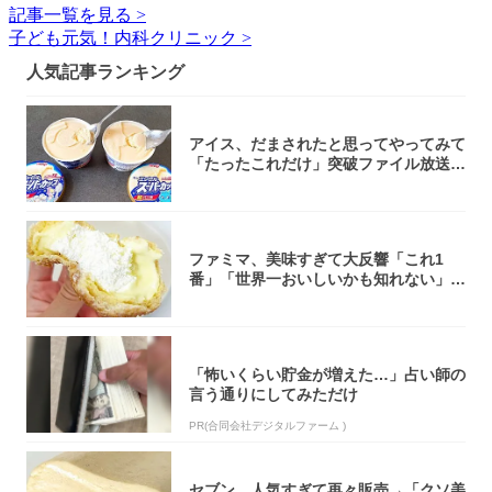
記事一覧を見る >
子ども元気！内科クリニック >
人気記事ランキング
アイス、だまされたと思ってやってみて
「たったこれだけ」突破ファイル放送で
大注目！...
ファミマ、美味すぎて大反響「これ1
番」「世界一おいしいかも知れない」
「飲めそう」
「怖いくらい貯金が増えた…」占い師の
言う通りにしてみただけ
PR(合同会社デジタルファーム )
セブン、人気すぎて再々販売→「クソ美