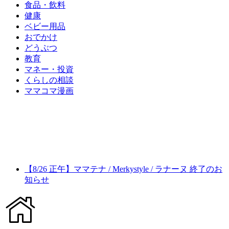
食品・飲料
健康
ベビー用品
おでかけ
どうぶつ
教育
マネー・投資
くらしの相談
ママコマ漫画
【8/26 正午】ママテナ / Merkystyle / ラナーヌ 終了のお
知らせ