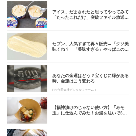
アイス、だまされたと思ってやってみて
「たったこれだけ」突破ファイル放送で
大注目！...
セブン、人気すぎて再々販売→「クソ美
味くね？」「美味すぎる」やっぱこのク
オリティ...
あなたの金運はどう？宝くじに縁がある
時、金運はこう変わる
PR(合同会社デジタルファーム )
【福神漬けのじゃない使い方】「みそ
玉」に仕込んでみた！お湯を注いで30
秒で…朝の...