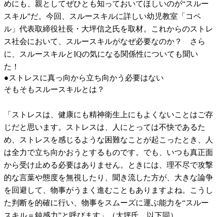
めにも、親としてぜひとも知っておいてほしいのが“スルー
スキル”だ。今回、スルースキルに詳しい幼児教室「コペ
ル」代表取締役社長・大坪信之氏を取材。これからのストレ
ス社会において、スルースキルがなぜ必要なのか？ さら
に、スルースキルとIQの気になる関係性についても聞い
た！
●ストレスに真っ向から立ち向かう必要はない
そもそもスルースキルとは？
「ストレスは、健康にも精神衛生上にもよくないことはご存
じだと思います。ストレスは、人にとっては不快であるた
め、ストレスを感じるような困難なことが起こったとき、人
は全力で立ち向かおうとするものです。でも、いつも真正面
から受け止める必要はありません。ときには、理不尽で攻撃
的な言葉や態度を無視したり、聞き流した方が、大きな論争
を回避して、物事がうまく進むこともありますよね。こうし
た判断を的確に行い、物事をスムーズに運ぶ能力を“スルー
スキル＝鈍感力”と呼びます」（大坪氏 以下同）