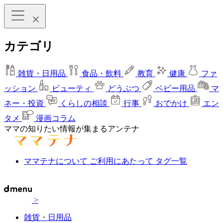
カテゴリ
雑貨・日用品
食品・飲料
教育
健康
ファ
ッション
ビューティ
どうぶつ
ベビー用品
マ
ネー・投資
くらしの相談
行事
おでかけ
エン
タメ
漫画コラム
ママの知りたい情報が集まるアンテナ
ママテナについて
ご利用にあたって
タグ一覧
>
雑貨・日用品