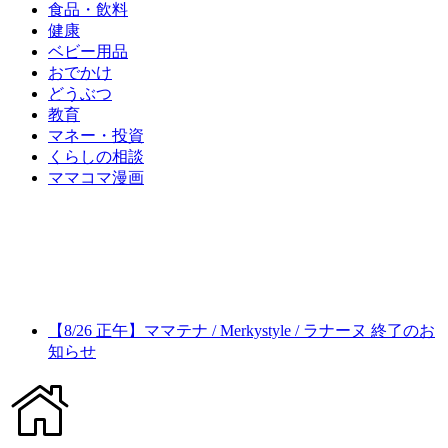
食品・飲料
健康
ベビー用品
おでかけ
どうぶつ
教育
マネー・投資
くらしの相談
ママコマ漫画
【8/26 正午】ママテナ / Merkystyle / ラナーヌ 終了のお
知らせ