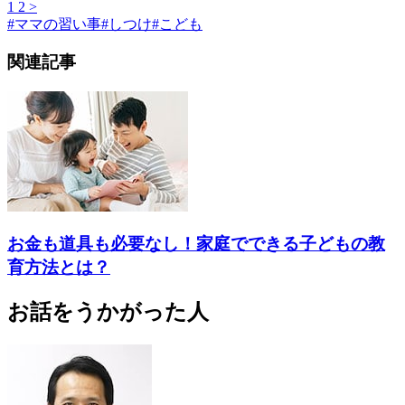
1
2
>
#
ママの習い事
#
しつけ
#
こども
関連記事
お金も道具も必要なし！家庭でできる子どもの教
育方法とは？
お話をうかがった人