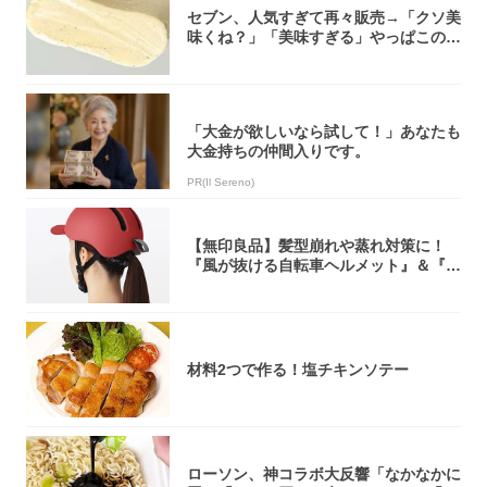
セブン、人気すぎて再々販売→「クソ美
味くね？」「美味すぎる」やっぱこのク
オリティ...
「大金が欲しいなら試して！」あなたも
大金持ちの仲間入りです。
PR(Il Sereno)
【無印良品】髪型崩れや蒸れ対策に！
『風が抜ける自転車ヘルメット』＆『2
0型自転車...
材料2つで作る！塩チキンソテー
ローソン、神コラボ大反響「なかなかに