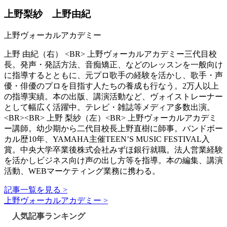
上野梨紗 上野由紀
上野ヴォーカルアカデミー
上野 由紀（右） <BR> 上野ヴォーカルアカデミー三代目校
長。発声・発話方法、音痴矯正、などのレッスンを一般向け
に指導するとともに、元プロ歌手の経験を活かし、歌手・声
優・俳優のプロを目指す人たちの養成も行なう。2万人以上
の指導実績。本の出版、講演活動など、ヴォイストレーナー
として幅広く活躍中。テレビ・雑誌等メディア多数出演。
<BR><BR> 上野 梨紗（左）<BR> 上野ヴォーカルアカデミ
ー講師。幼少期から二代目校長上野直樹に師事。バンドボー
カル歴10年、YAMAHA主催TEEN’S MUSIC FESTIVAL入
賞。中央大学卒業後株式会社みずほ銀行就職。法人営業経験
を活かしビジネス向け声の出し方等を指導。本の編集、講演
活動、WEBマーケティング業務に携わる。
記事一覧を見る >
上野ヴォーカルアカデミー >
人気記事ランキング