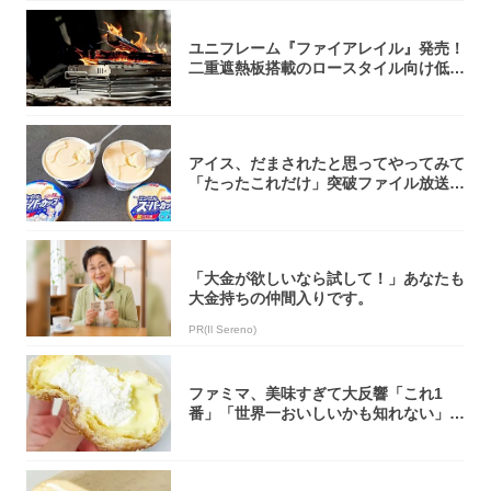
ユニフレーム『ファイアレイル』発売！
二重遮熱板搭載のロースタイル向け低型
焚き火台
アイス、だまされたと思ってやってみて
「たったこれだけ」突破ファイル放送で
大注目！...
「大金が欲しいなら試して！」あなたも
大金持ちの仲間入りです。
PR(Il Sereno)
ファミマ、美味すぎて大反響「これ1
番」「世界一おいしいかも知れない」
「飲めそう」