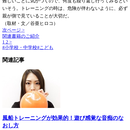
難しいことに気がつくので、何度も繰り返し行ってみるとい
いそう。トレーニングの時は、危険が伴わないように、必ず
親が側で見ていることが大切だ。
（取材・文／谷亜ヒロコ）
次ページ >
関連書籍のご紹介
1
2
>
#
小学校・中学校
#
こども
関連記事
風船トレーニングが効果的！遊び感覚な音痴のな
おし方