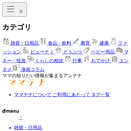
カテゴリ
雑貨・日用品
食品・飲料
教育
健康
ファ
ッション
ビューティ
どうぶつ
ベビー用品
マ
ネー・投資
くらしの相談
行事
おでかけ
エン
タメ
漫画コラム
ママの知りたい情報が集まるアンテナ
ママテナについて
ご利用にあたって
タグ一覧
>
雑貨・日用品