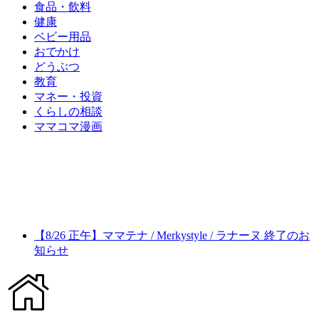
食品・飲料
健康
ベビー用品
おでかけ
どうぶつ
教育
マネー・投資
くらしの相談
ママコマ漫画
【8/26 正午】ママテナ / Merkystyle / ラナーヌ 終了のお
知らせ