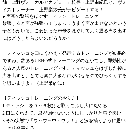
舗「上野ヴォーカルアカデミー」校長・上野由紀氏と、ヴォ
イストレーナー・上野梨紗氏がナビゲートする！
● 声帯の緊張をほぐすティッシュトレーニング
緊張すると声が強張ってしまってうまく声が出せないという
子どもがいる。こわばった声帯をほぐしてよく通る声を出す
にはどうしたらよいのだろうか？
「ティッシュを口にくわえて発声するトレーニングが効果的
ですね。数あるUENO式トレーニングのなかでも、即効性が
あると人気のトレーニングです。ティッシュをはずした後に
声を出すと、とても楽に大きな声が出せるのでびっくりする
と思いますよ」（上野梨紗氏）
【ティッシュトレーニングのやり方】
1.ティッシュを５～６枚ほど取りこぶし大に丸める
2.口にくわえて、息が漏れないようにしっかりと唇で挟む
3.その状態で「ウ～ウ～ウ～ウッ！」と波を描くように思い
っきり発声する