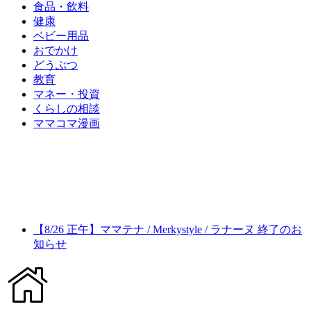
食品・飲料
健康
ベビー用品
おでかけ
どうぶつ
教育
マネー・投資
くらしの相談
ママコマ漫画
【8/26 正午】ママテナ / Merkystyle / ラナーヌ 終了のお
知らせ