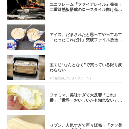
ユニフレーム『ファイアレイル』発売！
二重遮熱板搭載のロースタイル向け低型
焚き火台
アイス、だまされたと思ってやってみて
「たったこれだけ」突破ファイル放送で
大注目！...
宝くじ“なんとなく”で買っている限り変
わらない
PR(合同会社デジタルファーム )
ファミマ、美味すぎて大反響「これ1
番」「世界一おいしいかも知れない」
「飲めそう」
セブン、人気すぎて再々販売→「クソ美