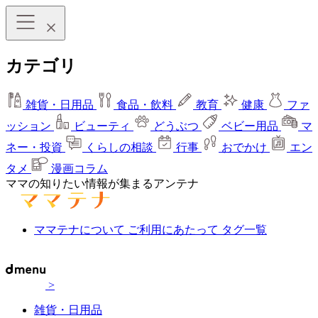
カテゴリ
雑貨・日用品
食品・飲料
教育
健康
ファ
ッション
ビューティ
どうぶつ
ベビー用品
マ
ネー・投資
くらしの相談
行事
おでかけ
エン
タメ
漫画コラム
ママの知りたい情報が集まるアンテナ
ママテナについて
ご利用にあたって
タグ一覧
>
雑貨・日用品