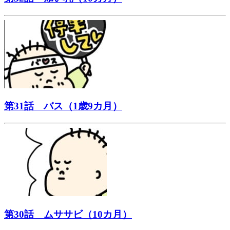
第31話 バス（1歳9カ月）
第30話 ムササビ（10カ月）