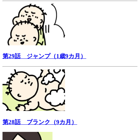
第29話 ジャンプ（1歳9カ月）
第28話 ブランク（9カ月）