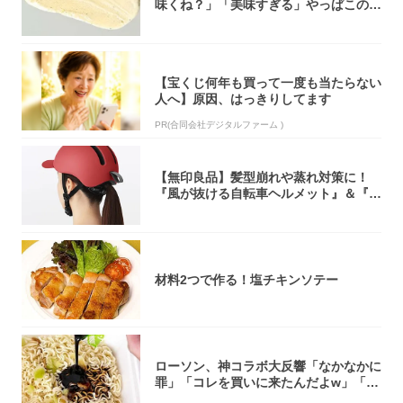
味くね？」「美味すぎる」やっぱこのク
オリティ...
【宝くじ何年も買って一度も当たらない
人へ】原因、はっきりしてます
PR(合同会社デジタルファーム )
【無印良品】髪型崩れや蒸れ対策に！
『風が抜ける自転車ヘルメット』＆『2
0型自転車...
材料2つで作る！塩チキンソテー
ローソン、神コラボ大反響「なかなかに
罪」「コレを買いに来たんだよw」「３
件まわっ...