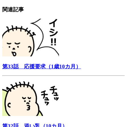
関連記事
第33話 応援要求（1歳10カ月）
第32話 添い乳（10カ月）