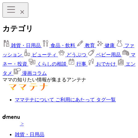
カテゴリ
雑貨・日用品
食品・飲料
教育
健康
ファ
ッション
ビューティ
どうぶつ
ベビー用品
マ
ネー・投資
くらしの相談
行事
おでかけ
エン
タメ
漫画コラム
ママの知りたい情報が集まるアンテナ
ママテナについて
ご利用にあたって
タグ一覧
>
雑貨・日用品