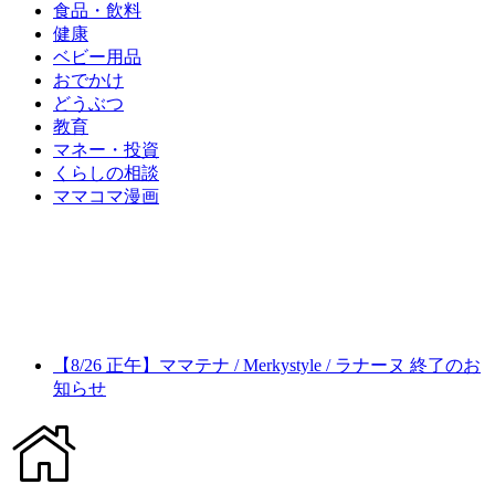
食品・飲料
健康
ベビー用品
おでかけ
どうぶつ
教育
マネー・投資
くらしの相談
ママコマ漫画
【8/26 正午】ママテナ / Merkystyle / ラナーヌ 終了のお
知らせ