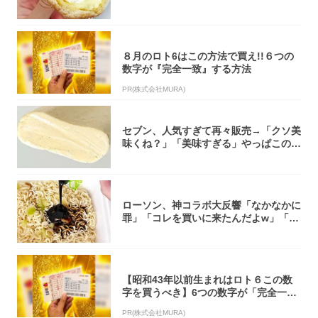
「飲めそう」
８月のロト6はこの方法で買え!!６つの
数字が『完全一致』する方法
PR(株式会社MURA)
セブン、人気すぎて再々販売→「クソ美
味くね？」「美味すぎる」やっぱこのク
オリティ...
ローソン、神コラボ大反響「なかなかに
罪」「コレを買いに来たんだよw」「３
件まわっ...
【昭和43年以前生まれはロト６この数
字を買うべき】6つの数字が「完全一
致」する方...
PR(株式会社MURA)