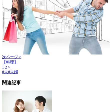
次ページ >
【料理】
1
2
>
#
夫
#
夫婦
関連記事