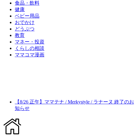
食品・飲料
健康
ベビー用品
おでかけ
どうぶつ
教育
マネー・投資
くらしの相談
ママコマ漫画
【8/26 正午】ママテナ / Merkystyle / ラナーヌ 終了のお
知らせ