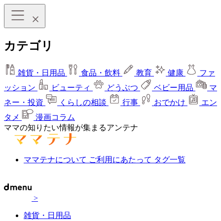
カテゴリ
雑貨・日用品
食品・飲料
教育
健康
ファ
ッション
ビューティ
どうぶつ
ベビー用品
マ
ネー・投資
くらしの相談
行事
おでかけ
エン
タメ
漫画コラム
ママの知りたい情報が集まるアンテナ
ママテナについて
ご利用にあたって
タグ一覧
>
雑貨・日用品