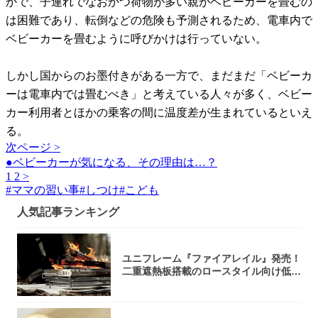
かで、子連れでなおかつ荷物が多い親がベビーカーを畳むの
は困難であり、転倒などの危険も予測されるため、電車内で
ベビーカーを畳むように呼びかけは行っていない。
しかし国からのお墨付きがある一方で、まだまだ「ベビーカ
ーは電車内では畳むべき」と考えている人々が多く、ベビー
カー利用者とほかの乗客の間に温度差が生まれているといえ
る。
次ページ >
●ベビーカーが気になる、その理由は…？
1
2
>
#
ママの習い事
#
しつけ
#
こども
人気記事ランキング
ユニフレーム『ファイアレイル』発売！
二重遮熱板搭載のロースタイル向け低型
焚き火台