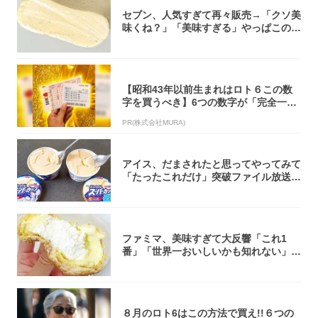
セブン、人気すぎて再々販売→「クソ美
味くね？」「美味すぎる」やっぱこのク
オリティ...
【昭和43年以前生まれはロト６この数
字を買うべき】6つの数字が「完全一
致」する方...
PR(株式会社MURA)
アイス、だまされたと思ってやってみて
「たったこれだけ」突破ファイル放送で
大注目！...
ファミマ、美味すぎて大反響「これ1
番」「世界一おいしいかも知れない」
「飲めそう」
８月のロト6はこの方法で買え!!６つの