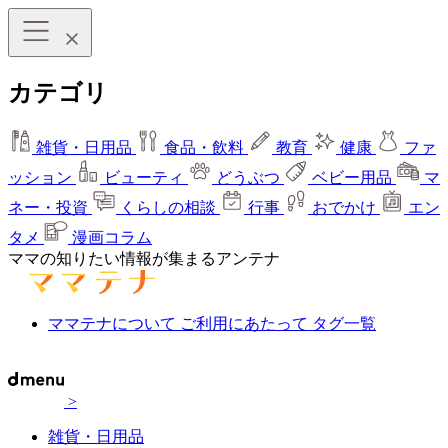
カテゴリ
雑貨・日用品
食品・飲料
教育
健康
ファ
ッション
ビューティ
どうぶつ
ベビー用品
マ
ネー・投資
くらしの相談
行事
おでかけ
エン
タメ
漫画コラム
ママの知りたい情報が集まるアンテナ
ママテナについて
ご利用にあたって
タグ一覧
>
雑貨・日用品