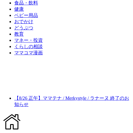
食品・飲料
健康
ベビー用品
おでかけ
どうぶつ
教育
マネー・投資
くらしの相談
ママコマ漫画
【8/26 正午】ママテナ / Merkystyle / ラナーヌ 終了のお
知らせ