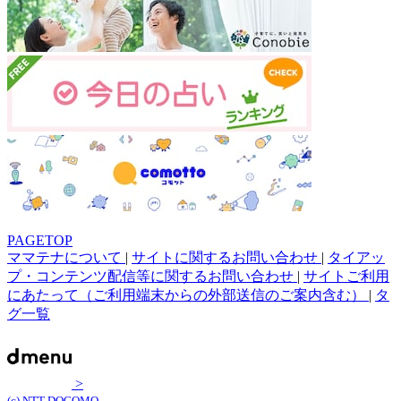
PAGETOP
ママテナについて
|
サイトに関するお問い合わせ
|
タイアッ
プ・コンテンツ配信等に関するお問い合わせ
|
サイトご利用
にあたって（ご利用端末からの外部送信のご案内含む）
|
タ
グ一覧
>
(c) NTT DOCOMO