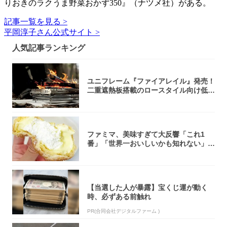
りおきのラクうま野菜おかず350』（ナツメ社）がある。
記事一覧を見る >
平岡淳子さん公式サイト >
人気記事ランキング
ユニフレーム『ファイアレイル』発売！
二重遮熱板搭載のロースタイル向け低型
焚き火台
ファミマ、美味すぎて大反響「これ1
番」「世界一おいしいかも知れない」
「飲めそう」
【当選した人が暴露】宝くじ運が動く
時、必ずある前触れ
PR(合同会社デジタルファーム )