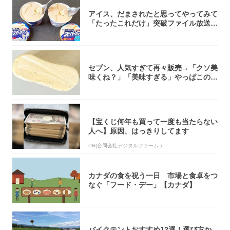
アイス、だまされたと思ってやってみて
「たったこれだけ」突破ファイル放送で
大注目！...
セブン、人気すぎて再々販売→「クソ美
味くね？」「美味すぎる」やっぱこのク
オリティ...
【宝くじ何年も買って一度も当たらない
人へ】原因、はっきりしてます
PR(合同会社デジタルファーム )
カナダの食を祝う一日 市場と食卓をつ
なぐ「フード・デー」【カナダ】
バイクテントおすすめ12選！選び方か