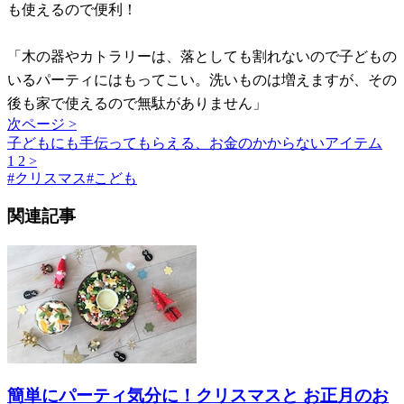
も使えるので便利！
「木の器やカトラリーは、落としても割れないので子どもの
いるパーティにはもってこい。洗いものは増えますが、その
後も家で使えるので無駄がありません」
次ページ >
子どもにも手伝ってもらえる、お金のかからないアイテム
1
2
>
#
クリスマス
#
こども
関連記事
簡単にパーティ気分に！クリスマスと お正月のお