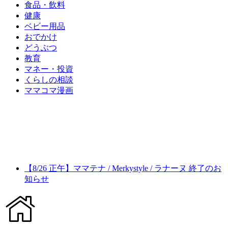
食品・飲料
健康
ベビー用品
おでかけ
どうぶつ
教育
マネー・投資
くらしの相談
ママコマ漫画
【8/26 正午】ママテナ / Merkystyle / ラナーヌ 終了のお
知らせ