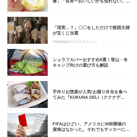
番」「世界一おいしいかも知れない」
「飲めそう」
「現実…？」〇〇をしただけで貧困主婦
が宝くじ当選
PR(合同会社デジタルファーム )
シュラフカバーおすすめ8選！登山・冬
キャンプ向けの選び方も解説
手作りお惣菜が人気!お握り弁当を食べ
てみた『KUKUNA DELI（ククナデ
リ）...
FIFAはひどい、アメリカにW杯開催の
資格はなかった。それでもサッカーには
夢があ...