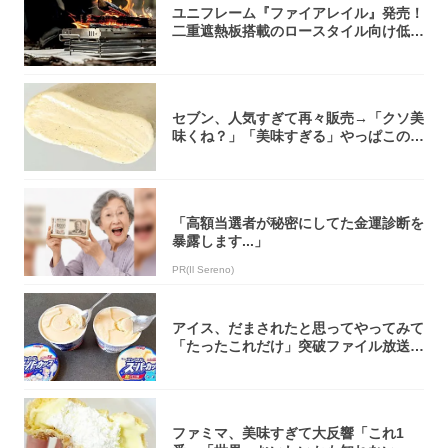
ユニフレーム『ファイアレイル』発売！
二重遮熱板搭載のロースタイル向け低型
焚き火台
セブン、人気すぎて再々販売→「クソ美
味くね？」「美味すぎる」やっぱこのク
オリティ...
「高額当選者が秘密にしてた金運診断を
暴露します...」
PR(Il Sereno)
アイス、だまされたと思ってやってみて
「たったこれだけ」突破ファイル放送で
大注目！...
ファミマ、美味すぎて大反響「これ1