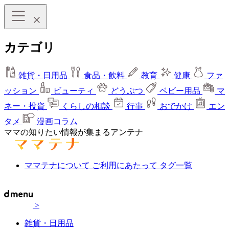
カテゴリ
雑貨・日用品
食品・飲料
教育
健康
ファ
ッション
ビューティ
どうぶつ
ベビー用品
マ
ネー・投資
くらしの相談
行事
おでかけ
エン
タメ
漫画コラム
ママの知りたい情報が集まるアンテナ
ママテナについて
ご利用にあたって
タグ一覧
>
雑貨・日用品