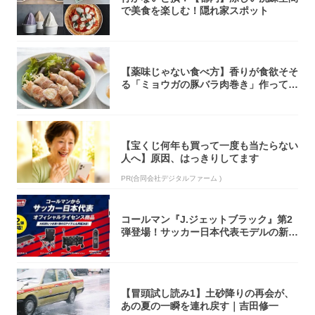
で美食を楽しむ！隠れ家スポット
【薬味じゃない食べ方】香りが食欲そそ
る「ミョウガの豚バラ肉巻き」作ってみ
た！辛み...
【宝くじ何年も買って一度も当たらない
人へ】原因、はっきりしてます
PR(合同会社デジタルファーム )
コールマン『J.ジェットブラック』第2
弾登場！サッカー日本代表モデルの新作
5アイ...
【冒頭試し読み1】土砂降りの再会が、
あの夏の一瞬を連れ戻す｜吉田修一