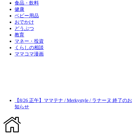
食品・飲料
健康
ベビー用品
おでかけ
どうぶつ
教育
マネー・投資
くらしの相談
ママコマ漫画
【8/26 正午】ママテナ / Merkystyle / ラナーヌ 終了のお
知らせ