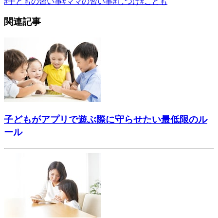
#
子どもの習い事
#
ママの習い事
#
しつけ
#
こども
関連記事
子どもがアプリで遊ぶ際に守らせたい最低限のル
ール