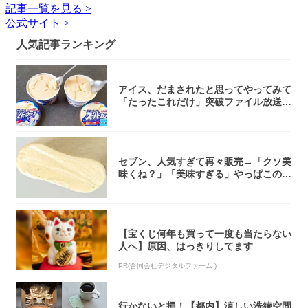
記事一覧を見る >
公式サイト >
人気記事ランキング
アイス、だまされたと思ってやってみて
「たったこれだけ」突破ファイル放送で
大注目！...
セブン、人気すぎて再々販売→「クソ美
味くね？」「美味すぎる」やっぱこのク
オリティ...
【宝くじ何年も買って一度も当たらない
人へ】原因、はっきりしてます
PR(合同会社デジタルファーム )
行かないと損！【都内】涼しい洗練空間