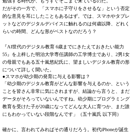
勉強する時代が、もうすぐそこまで来ているのだ。
だがその一方で、「スマホに子守りをさせるな」という否定
的な意見を耳にしたこともあるはず。では、スマホやタブレ
ットなどのデジタルデバイスに触れるのは何歳以降、どれく
らいの時間、どんな形がベストなのだろう？
『AI世代のデジタル教育 6歳までにきたえておきたい能力
55』を上梓した明治大学専任講師の工学博士であり、2男1女
の母親でもある五十嵐悠紀氏に、望ましいデジタル教育の形
について詳しく聞いた。
●スマホが幼少期の発育に与える影響は？
「幼少期のデジタル教育がどんな影響を与えるのか、という
ことを皆さん非常に気にされますが、結論から言うと、まだ
データがそろっていないんですね。幼少期にプログラミング
教育を受けた子が20歳になってどんな大人に育つか、まだ誰
にもわかっていない段階なんです」（五十嵐氏 以下同）
確かに、言われてみればその通りだろう。初代iPhoneが誕生