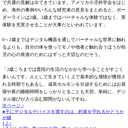
で共通の見解は出てきています。アメリカ小児科学会をはじ
め、海外の事例やいろんな研究者の意見をまとめると、ボー
ダーラインは2歳。2歳まではバーチャルな体験ではなく、実
体験を充実させることが大事だといわれています」
0～2歳まではデジタル機器を通してバーチャルな世界に触れ
るよりも、自分の体を使ってモノや他者と触れ合うほうが幼
児の心の発達のためにはずっと大切なのだそう。
「2歳ころまでは普段の生活のなかから学べることがすごく
多いんです。人として生きていく上で基本的な感情が獲得さ
れる時期でもあるし、成長ホルモンを分泌するためにはお昼
寝や夜の睡眠時間をしっかりとることも大切。単純に、デジ
タル遊びが入り込む隙間がないんですね」
次ページ >
●子にデジタルデバイスを渡すのは、約束を守れるかどうか
が鍵
1
2
>