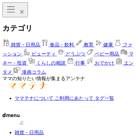
カテゴリ
雑貨・日用品
食品・飲料
教育
健康
ファ
ッション
ビューティ
どうぶつ
ベビー用品
マ
ネー・投資
くらしの相談
行事
おでかけ
エン
タメ
漫画コラム
ママの知りたい情報が集まるアンテナ
ママテナについて
ご利用にあたって
タグ一覧
>
雑貨・日用品