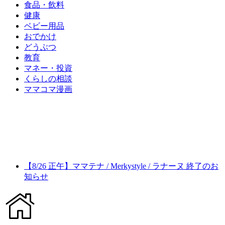
食品・飲料
健康
ベビー用品
おでかけ
どうぶつ
教育
マネー・投資
くらしの相談
ママコマ漫画
【8/26 正午】ママテナ / Merkystyle / ラナーヌ 終了のお
知らせ