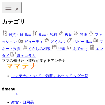
カテゴリ
雑貨・日用品
食品・飲料
教育
健康
ファ
ッション
ビューティ
どうぶつ
ベビー用品
マ
ネー・投資
くらしの相談
行事
おでかけ
エン
タメ
漫画コラム
ママの知りたい情報が集まるアンテナ
ママテナについて
ご利用にあたって
タグ一覧
>
雑貨・日用品