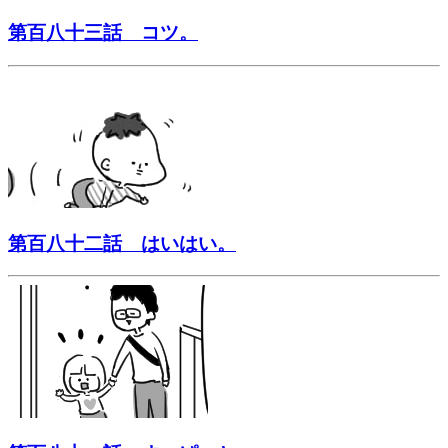
第百八十三話 コツ。
第百八十二話 はいはい。