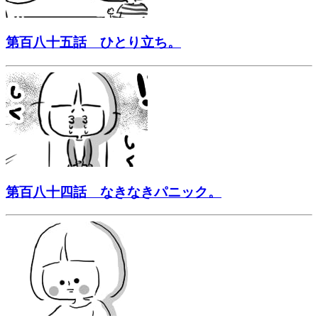
第百八十五話 ひとり立ち。
第百八十四話 なきなきパニック。