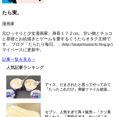
たら実。
漫画家
元ひっそりと少女漫画家。身長１７２cm。 甘い物とチョコ
と昼寝とお絵描きとゲームを愛するぐうたらオタク主婦で
す。 ブログ「たらたり毎日。」(http://taratarimainichi.blog.jp/)
マイペースに更新中。
記事一覧を見る >
人気記事ランキング
アイス、だまされたと思ってやってみて
「たったこれだけ」突破ファイル放送で
大注目！...
セブン、人気すぎて再々販売→「クソ美
味くね？」「美味すぎる」やっぱこのク