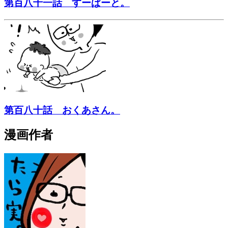
第百八十一話 すーぱーと。
第百八十話 おくあさん。
漫画作者