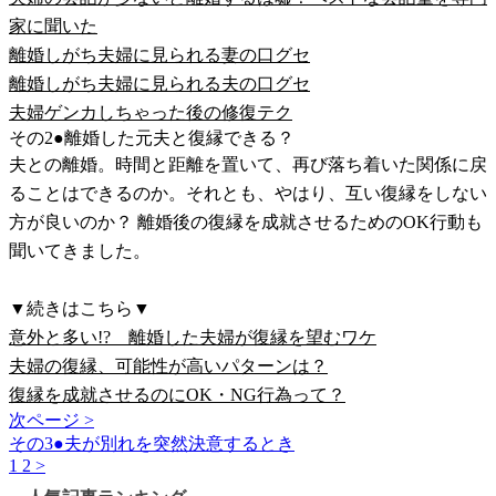
家に聞いた
離婚しがち夫婦に見られる妻の口グセ
離婚しがち夫婦に見られる夫の口グセ
夫婦ゲンカしちゃった後の修復テク
その2●離婚した元夫と復縁できる？
夫との離婚。時間と距離を置いて、再び落ち着いた関係に戻
ることはできるのか。それとも、やはり、互い復縁をしない
方が良いのか？ 離婚後の復縁を成就させるためのOK行動も
聞いてきました。
▼続きはこちら▼
意外と多い!? 離婚した夫婦が復縁を望むワケ
夫婦の復縁、可能性が高いパターンは？
復縁を成就させるのにOK・NG行為って？
次ページ >
その3●夫が別れを突然決意するとき
1
2
>