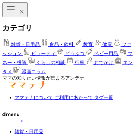
カテゴリ
雑貨・日用品
食品・飲料
教育
健康
ファ
ッション
ビューティ
どうぶつ
ベビー用品
マ
ネー・投資
くらしの相談
行事
おでかけ
エン
タメ
漫画コラム
ママの知りたい情報が集まるアンテナ
ママテナについて
ご利用にあたって
タグ一覧
>
雑貨・日用品