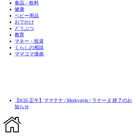
食品・飲料
健康
ベビー用品
おでかけ
どうぶつ
教育
マネー・投資
くらしの相談
ママコマ漫画
【8/26 正午】ママテナ / Merkystyle / ラナーヌ 終了のお
知らせ