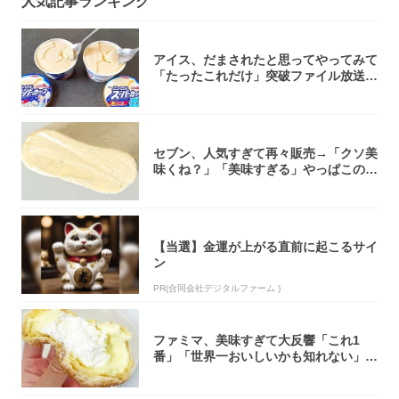
人気記事ランキング
アイス、だまされたと思ってやってみて
「たったこれだけ」突破ファイル放送で
大注目！...
セブン、人気すぎて再々販売→「クソ美
味くね？」「美味すぎる」やっぱこのク
オリティ...
【当選】金運が上がる直前に起こるサイ
ン
PR(合同会社デジタルファーム )
ファミマ、美味すぎて大反響「これ1
番」「世界一おいしいかも知れない」
「飲めそう」