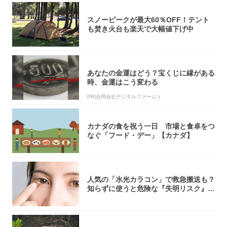
スノーピークが最大60％OFF！テント
も焚き火台も楽天で大幅値下げ中
あなたの金運はどう？宝くじに縁がある
時、金運はこう変わる
PR(合同会社デジタルファーム )
カナダの食を祝う一日 市場と食卓をつ
なぐ「フード・デー」【カナダ】
人気の「水光カラコン」で救急搬送も？
知らずに使うと危険な『失明リスク』と
医師が教...