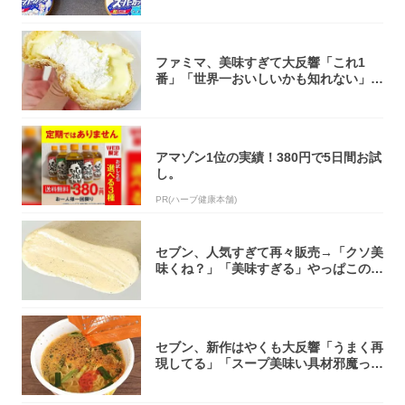
ファミマ、美味すぎて大反響「これ1
番」「世界一おいしいかも知れない」
「飲めそう」
アマゾン1位の実績！380円で5日間お試
し。
PR(ハーブ健康本舗)
セブン、人気すぎて再々販売→「クソ美
味くね？」「美味すぎる」やっぱこのク
オリティ...
セブン、新作はやくも大反響「うまく再
現してる」「スープ美味い具材邪魔って
くらい美...