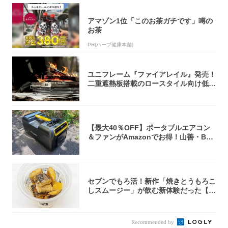
アマゾン1位「このお茶ガチです」噂の
お茶
PR(ハーブ健康本舗)
ユニフレーム『ファイアレイル』発売！
二重遮熱板搭載のロースタイル向け低型
焚き火台
【最大40％OFF】ポータブルエアコン
＆ファンがAmazonでお得！山善・Bo
u...
セブンでもろ活！新作「焼きとうもろこ
しスムージー」が飲む新体験だった【東
京の一部...
Recommended by