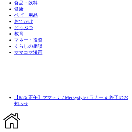
食品・飲料
健康
ベビー用品
おでかけ
どうぶつ
教育
マネー・投資
くらしの相談
ママコマ漫画
【8/26 正午】ママテナ / Merkystyle / ラナーヌ 終了のお
知らせ