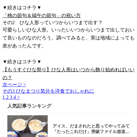
▼続きはコチラ▼
「桃の節句＆端午の節句」の祝い方
その2 ひな人形っていつからいつまで出す？
可愛らしいひな人形。いったいいつからいつまで出しておい
て良いものなのだろう。調べてみると、実は地域によっても
差があったんです。
▼続きはコチラ▼
【もうすぐひな祭り】ひな人形はいつから飾り始めればいい
の？
次ページ >
その3 ひなまつり気分を洋食でおしゃれに
1
2
3
4
>
人気記事ランキング
アイス、だまされたと思ってやってみて
「たったこれだけ」突破ファイル放送で
大注目！...