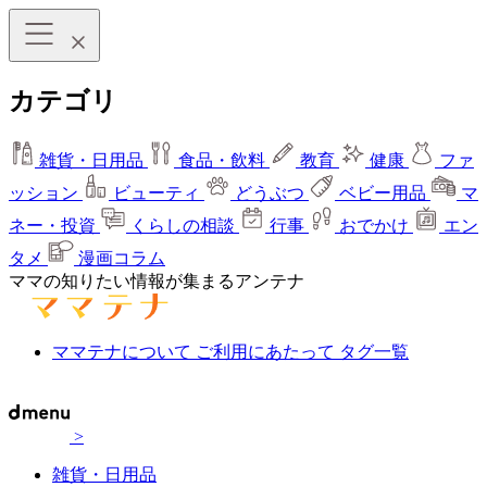
カテゴリ
雑貨・日用品
食品・飲料
教育
健康
ファ
ッション
ビューティ
どうぶつ
ベビー用品
マ
ネー・投資
くらしの相談
行事
おでかけ
エン
タメ
漫画コラム
ママの知りたい情報が集まるアンテナ
ママテナについて
ご利用にあたって
タグ一覧
>
雑貨・日用品