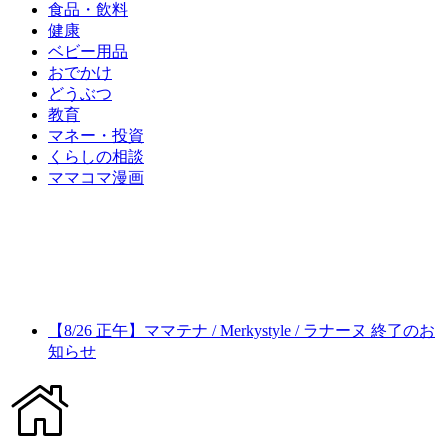
食品・飲料
健康
ベビー用品
おでかけ
どうぶつ
教育
マネー・投資
くらしの相談
ママコマ漫画
【8/26 正午】ママテナ / Merkystyle / ラナーヌ 終了のお
知らせ