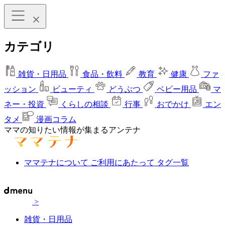
カテゴリ
雑貨・日用品
食品・飲料
教育
健康
ファ
ッション
ビューティ
どうぶつ
ベビー用品
マ
ネー・投資
くらしの相談
行事
おでかけ
エン
タメ
漫画コラム
ママの知りたい情報が集まるアンテナ
ママテナについて
ご利用にあたって
タグ一覧
>
雑貨・日用品