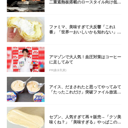
二重遮熱板搭載のロースタイル向け低型
焚き火台
ファミマ、美味すぎて大反響「これ1
番」「世界一おいしいかも知れない」
「飲めそう」
アマゾンで大人気！血圧対策はコーヒー
に足してみて
PR(森永乳業)
アイス、だまされたと思ってやってみて
「たったこれだけ」突破ファイル放送で
大注目！...
セブン、人気すぎて再々販売→「クソ美
味くね？」「美味すぎる」やっぱこのク
オリティ...