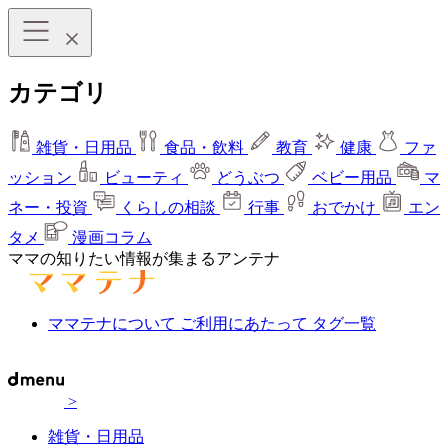
カテゴリ
雑貨・日用品
食品・飲料
教育
健康
ファ
ッション
ビューティ
どうぶつ
ベビー用品
マ
ネー・投資
くらしの相談
行事
おでかけ
エン
タメ
漫画コラム
ママの知りたい情報が集まるアンテナ
ママテナについて
ご利用にあたって
タグ一覧
>
雑貨・日用品