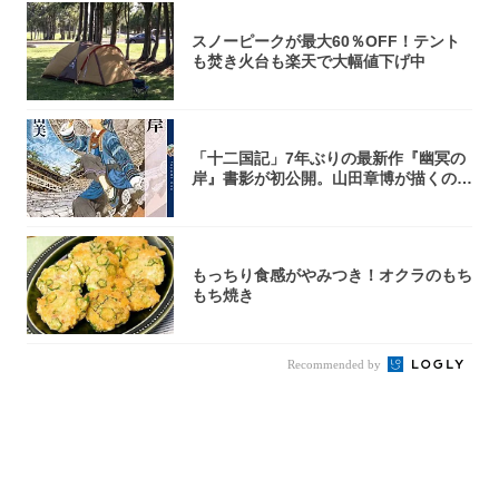
スノーピークが最大60％OFF！テント
も焚き火台も楽天で大幅値下げ中
「十二国記」7年ぶりの最新作『幽冥の
岸』書影が初公開。山田章博が描くのは
謎めいた...
もっちり食感がやみつき！オクラのもち
もち焼き
Recommended by