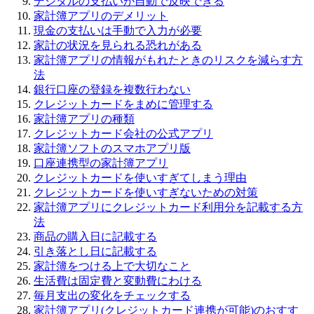
デジタルの支払いが自動で反映できる
家計簿アプリのデメリット
現金の支払いは手動で入力が必要
家計の状況を見られる恐れがある
家計簿アプリの情報がもれたときのリスクを減らす方
法
銀行口座の登録を複数行わない
クレジットカードをまめに管理する
家計簿アプリの種類
クレジットカード会社の公式アプリ
家計簿ソフトのスマホアプリ版
口座連携型の家計簿アプリ
クレジットカードを使いすぎてしまう理由
クレジットカードを使いすぎないための対策
家計簿アプリにクレジットカード利用分を記載する方
法
商品の購入日に記載する
引き落とし日に記載する
家計簿をつける上で大切なこと
生活費は固定費と変動費にわける
毎月支出の変化をチェックする
家計簿アプリ(クレジットカード連携が可能)のおすす