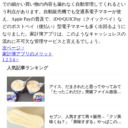
での細かい買い物の内容も漏れなく自動管理してくれるとい
う利点があります。自動販売機でも交通系電子マネーが使
え、Apple Payの普及で、iDやQUICPay（クイックペイ）な
どのポストペイ（後払い）型電子マネーも多く出回るように
なりました。家計簿アプリは、このようなキャッシュレスの
流れに不可欠な管理サービスと言えるでしょう。
次ページ >
家計簿アプリのメリット
1
2
3
4
>
人気記事ランキング
アイス、だまされたと思ってやってみて
「たったこれだけ」突破ファイル放送で
大注目！...
セブン、人気すぎて再々販売→「クソ美
味くね？」「美味すぎる」やっぱこのク
オリティ...