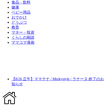
食品・飲料
健康
ベビー用品
おでかけ
どうぶつ
教育
マネー・投資
くらしの相談
ママコマ漫画
【8/26 正午】ママテナ / Merkystyle / ラナーヌ 終了のお
知らせ