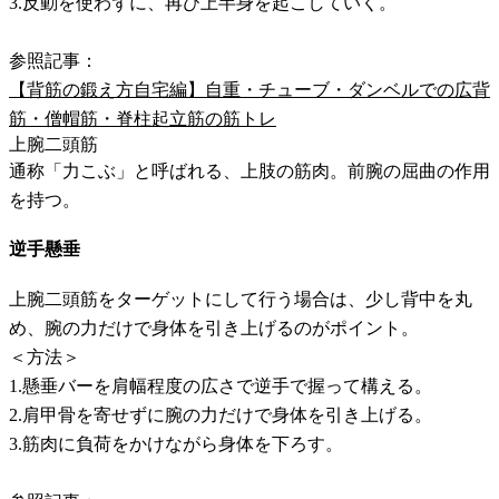
3.反動を使わずに、再び上半身を起こしていく。
参照記事：
【背筋の鍛え方自宅編】自重・チューブ・ダンベルでの広背
筋・僧帽筋・脊柱起立筋の筋トレ
上腕二頭筋
通称「力こぶ」と呼ばれる、上肢の筋肉。前腕の屈曲の作用
を持つ。
逆手懸垂
上腕二頭筋をターゲットにして行う場合は、少し背中を丸
め、腕の力だけで身体を引き上げるのがポイント。
＜方法＞
1.懸垂バーを肩幅程度の広さで逆手で握って構える。
2.肩甲骨を寄せずに腕の力だけで身体を引き上げる。
3.筋肉に負荷をかけながら身体を下ろす。