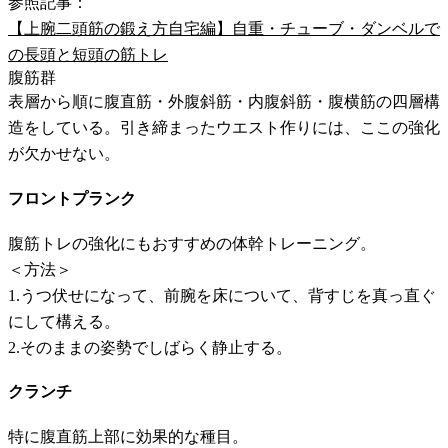
参照記事：
【上腕二頭筋の鍛え方自宅編】自重・チューブ・ダンベルで
の長頭と短頭の筋トレ
腹筋群
表層から順に腹直筋・外腹斜筋・内腹斜筋・腹横筋の四層構
造をしている。引き締まったウエスト作りには、ここの強化
が欠かせない。
フロントプランク
腹筋トレの強化にもおすすめの体幹トレーニング。
＜方法＞
1.うつ伏せになって、前腕を床について、背すじを真っ直ぐ
にして構える。
2.そのままの姿勢でしばらく静止する。
クランチ
特に腹直筋上部に効果的な種目。