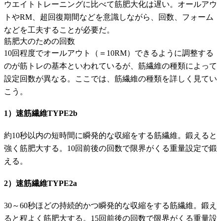
ウエイトトレーニングに比べて筋肥大化は遅い。オールアウ
トやRM、超回復期間などを意識しながら、回数、フォーム
などを工夫することが必要だ。
筋肥大のための回数
10回程度でオールアウト（＝10RM）できるように調整する
のが筋トレの基本といわれているが、筋繊維の種類によって
設定回数が異なる。ここでは、筋繊維の種類を詳しく見てい
こう。
1）速筋繊維TYPE2b
約10秒以内の短時間に瞬発的な収縮をする筋繊維。鍛えると
強く筋肥大する。10回前後の回数で限界がくる重量設定で鍛
える。
2）速筋繊維TYPE2a
30～60秒ほどの持続的かつ瞬発的な収縮をする筋繊維。鍛え
ると程よく筋肥大する。15回前後の回数で限界がくる重量設