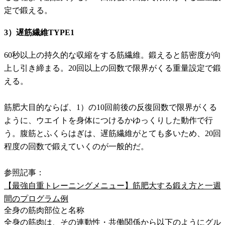
定で鍛える。
3）遅筋繊維TYPE1
60秒以上の持久的な収縮をする筋繊維。鍛えると筋密度が向
上し引き締まる。20回以上の回数で限界がくる重量設定で鍛
える。
筋肥大目的ならば、1）の10回前後の反復回数で限界がくる
ように、ウエイトを身体につけるかゆっくりした動作で行
う。腹筋とふくらはぎは、遅筋繊維がとても多いため、20回
程度の回数で鍛えていくのが一般的だ。
参照記事：
【最強自重トレーニングメニュー】筋肥大する鍛え方と一週
間のプログラム例
全身の筋肉部位と名称
全身の筋肉は、その連動性・共働関係から以下のようにグル