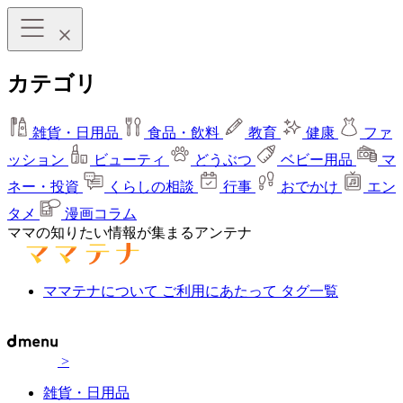
カテゴリ
雑貨・日用品
食品・飲料
教育
健康
ファ
ッション
ビューティ
どうぶつ
ベビー用品
マ
ネー・投資
くらしの相談
行事
おでかけ
エン
タメ
漫画コラム
ママの知りたい情報が集まるアンテナ
ママテナについて
ご利用にあたって
タグ一覧
>
雑貨・日用品