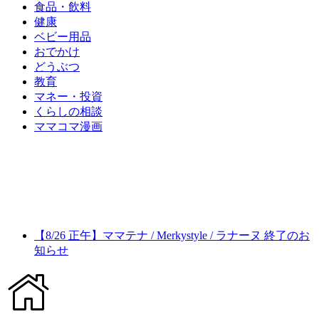
食品・飲料
健康
ベビー用品
おでかけ
どうぶつ
教育
マネー・投資
くらしの相談
ママコマ漫画
【8/26 正午】ママテナ / Merkystyle / ラナーヌ 終了のお
知らせ