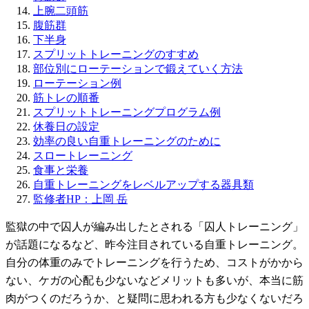
上腕二頭筋
腹筋群
下半身
スプリットトレーニングのすすめ
部位別にローテーションで鍛えていく方法
ローテーション例
筋トレの順番
スプリットトレーニングプログラム例
休養日の設定
効率の良い自重トレーニングのために
スロートレーニング
食事と栄養
自重トレーニングをレベルアップする器具類
監修者HP：上岡 岳
監獄の中で囚人が編み出したとされる「囚人トレーニング」
が話題になるなど、昨今注目されている自重トレーニング。
自分の体重のみでトレーニングを行うため、コストがかから
ない、ケガの心配も少ないなどメリットも多いが、本当に筋
肉がつくのだろうか、と疑問に思われる方も少なくないだろ