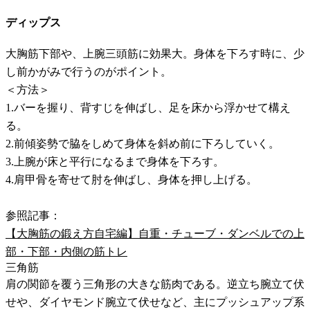
ディップス
大胸筋下部や、上腕三頭筋に効果大。身体を下ろす時に、少
し前かがみで行うのがポイント。
＜方法＞
1.バーを握り、背すじを伸ばし、足を床から浮かせて構え
る。
2.前傾姿勢で脇をしめて身体を斜め前に下ろしていく。
3.上腕が床と平行になるまで身体を下ろす。
4.肩甲骨を寄せて肘を伸ばし、身体を押し上げる。
参照記事：
【大胸筋の鍛え方自宅編】自重・チューブ・ダンベルでの上
部・下部・内側の筋トレ
三角筋
肩の関節を覆う三角形の大きな筋肉である。逆立ち腕立て伏
せや、ダイヤモンド腕立て伏せなど、主にプッシュアップ系