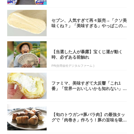
セブン、人気すぎて再々販売→「クソ美
味くね？」「美味すぎる」やっぱこのク
オリティ...
【当選した人が暴露】宝くじ運が動く
時、必ずある前触れ
PR(合同会社デジタルファーム )
ファミマ、美味すぎて大反響「これ1
番」「世界一おいしいかも知れない」
「飲めそう」
【旬のトウガン×豚バラ肉】の最強タッ
グで「肉巻き」作ろう！豚の旨味を吸い
尽くした...