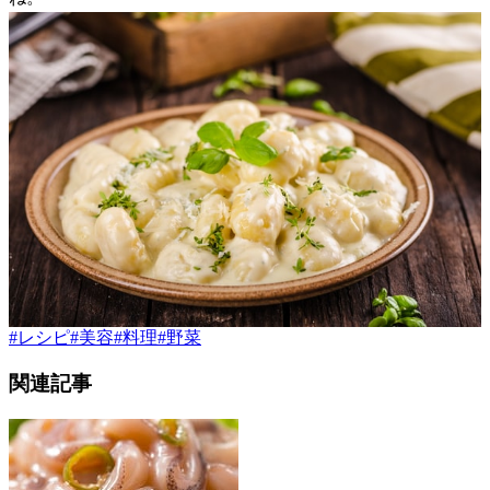
#
レシピ
#
美容
#
料理
#
野菜
関連記事