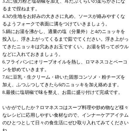
3.2に強力粉と塩胡椒を加え、耳たぶくらいの柔らかさにな
るまで捏ねます。
4.3の生地をお好みの大きさに丸め、ソースが絡みやすくな
るようフォークで表面に溝をつけていきましょう。
5.鍋にお湯を沸かし、適量の塩（分量外）と4のニョッキを
投入し、浮き上がってくるまで茹でてください。浮き上がっ
てきたニョッキは穴あきお玉ですくい、お湯を切ってボウル
などに入れておきましょう。
6.フライパンにオリーブオイルを熱し、ロマネスコとベーコ
ンを炒めていきます。
7.6に豆乳・生クリーム・砕いた固形コンソメ・粉チーズを
加え、ふつふつしてきたら6のニョッキを加え絡めます。
8.最後に塩胡椒で味を整え、お皿に盛り付けて完成です。
いかがでしたか？ロマネスコはスープ料理や炒め物など様々
なレシピに応用しやすい食材なので、インナーケアアイテム
のひとつとして日々の食生活にぜひ取り入れてみてください
ね。