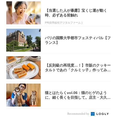
【当選した人が暴露】宝くじ運が動く
時、必ずある前触れ
PR(合同会社デジタルファーム )
パリの国際大学都市フェスティバル【フ
ランス】
【反則級の再現度…！】市販のクッキー
タルトであの「クルミッ子」作ってみ
た！濃厚キ...
猫とはたらくvol.06：猫のヒゲのよう
に、細く長くを目指して。店主・大久保
京さ...
Recommended by