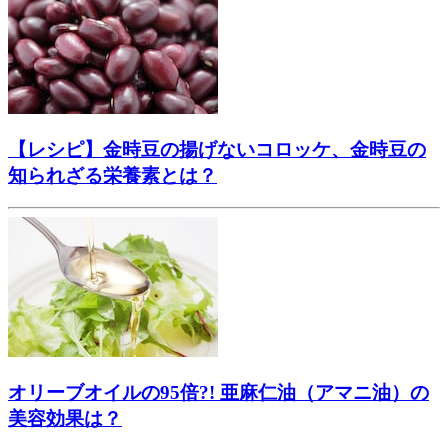
【レシピ】金時豆の揚げないコロッケ、金時豆の
知られざる栄養素とは？
オリーブオイルの95倍?! 亜麻仁油（アマニ油）の
美容効果は？