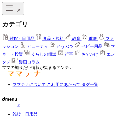
カテゴリ
雑貨・日用品
食品・飲料
教育
健康
ファ
ッション
ビューティ
どうぶつ
ベビー用品
マ
ネー・投資
くらしの相談
行事
おでかけ
エン
タメ
漫画コラム
ママの知りたい情報が集まるアンテナ
ママテナについて
ご利用にあたって
タグ一覧
>
雑貨・日用品