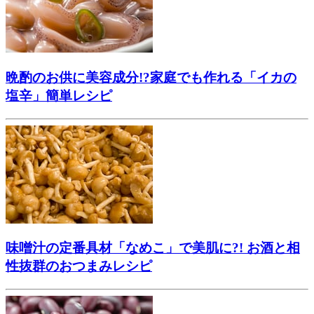
晩酌のお供に美容成分!?家庭でも作れる「イカの
塩辛」簡単レシピ
味噌汁の定番具材「なめこ」で美肌に?! お酒と相
性抜群のおつまみレシピ