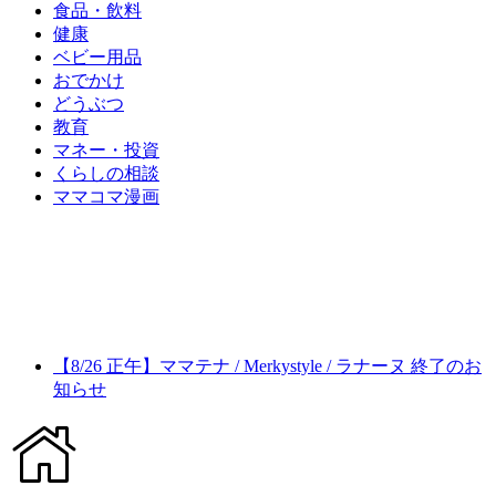
食品・飲料
健康
ベビー用品
おでかけ
どうぶつ
教育
マネー・投資
くらしの相談
ママコマ漫画
【8/26 正午】ママテナ / Merkystyle / ラナーヌ 終了のお
知らせ