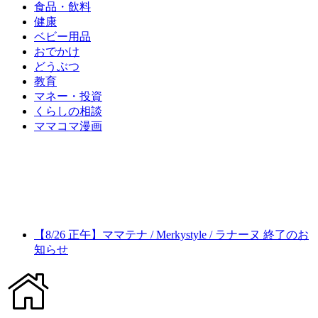
食品・飲料
健康
ベビー用品
おでかけ
どうぶつ
教育
マネー・投資
くらしの相談
ママコマ漫画
【8/26 正午】ママテナ / Merkystyle / ラナーヌ 終了のお
知らせ