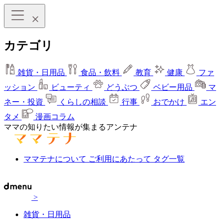
カテゴリ
雑貨・日用品
食品・飲料
教育
健康
ファ
ッション
ビューティ
どうぶつ
ベビー用品
マ
ネー・投資
くらしの相談
行事
おでかけ
エン
タメ
漫画コラム
ママの知りたい情報が集まるアンテナ
ママテナについて
ご利用にあたって
タグ一覧
>
雑貨・日用品