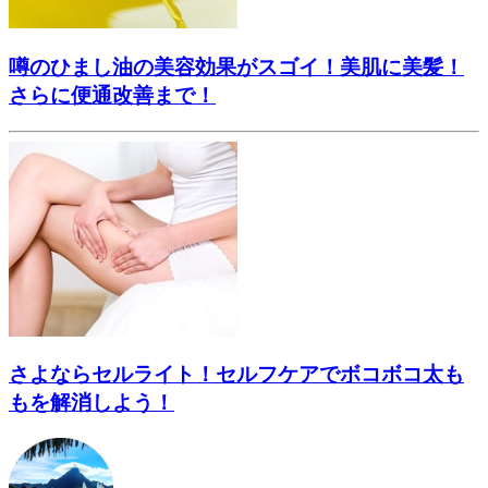
噂のひまし油の美容効果がスゴイ！美肌に美髪！
さらに便通改善まで！
さよならセルライト！セルフケアでボコボコ太も
もを解消しよう！