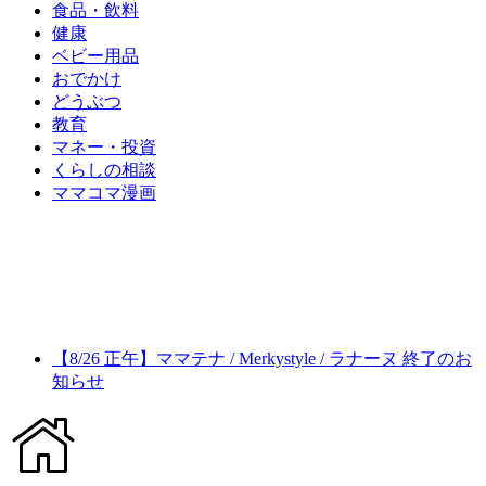
食品・飲料
健康
ベビー用品
おでかけ
どうぶつ
教育
マネー・投資
くらしの相談
ママコマ漫画
【8/26 正午】ママテナ / Merkystyle / ラナーヌ 終了のお
知らせ