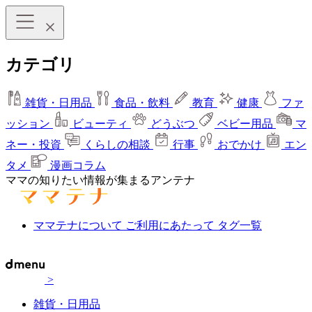
カテゴリ
雑貨・日用品
食品・飲料
教育
健康
ファ
ッション
ビューティ
どうぶつ
ベビー用品
マ
ネー・投資
くらしの相談
行事
おでかけ
エン
タメ
漫画コラム
ママの知りたい情報が集まるアンテナ
ママテナについて
ご利用にあたって
タグ一覧
>
雑貨・日用品