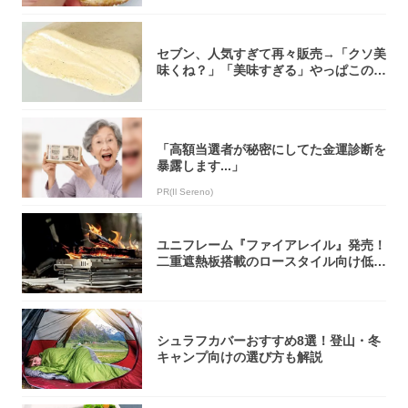
セブン、人気すぎて再々販売→「クソ美
味くね？」「美味すぎる」やっぱこのク
オリティ...
「高額当選者が秘密にしてた金運診断を
暴露します...」
PR(Il Sereno)
ユニフレーム『ファイアレイル』発売！
二重遮熱板搭載のロースタイル向け低型
焚き火台
シュラフカバーおすすめ8選！登山・冬
キャンプ向けの選び方も解説