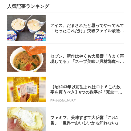
人気記事ランキング
アイス、だまされたと思ってやってみて
「たったこれだけ」突破ファイル放送で
大注目！...
セブン、新作はやくも大反響「うまく再
現してる」「スープ美味い具材邪魔って
くらい美...
【昭和43年以前生まれはロト６この数
字を買うべき】6つの数字が「完全一
致」する方...
PR(株式会社MURA)
ファミマ、美味すぎて大反響「これ1
番」「世界一おいしいかも知れない」
「飲めそう」