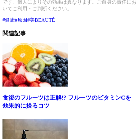
です。個人によりその効果は異なります。ご自身の責任にお
いてご利用・ご判断ください。
#
健康
#
原因
#
美BEAUTÉ
関連記事
食後のフルーツは正解!? フルーツのビタミンCを
効果的に摂るコツ