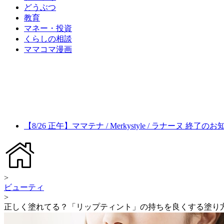
どうぶつ
教育
マネー・投資
くらしの相談
ママコマ漫画
【8/26 正午】ママテナ / Merkystyle / ラナーヌ 終了の
>
ビューティ
>
正しく塗れてる？「リップティント」の持ちを良くする塗り