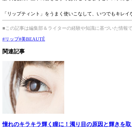
「リップティント」をうまく使いこなして、いつでもキレイ
■この記事は編集部＆ライターの経験や知識に基づいた情報
#
リップ
#
美BEAUTÉ
関連記事
憧れのキラキラ輝く瞳に！濁り目の原因と輝きを取