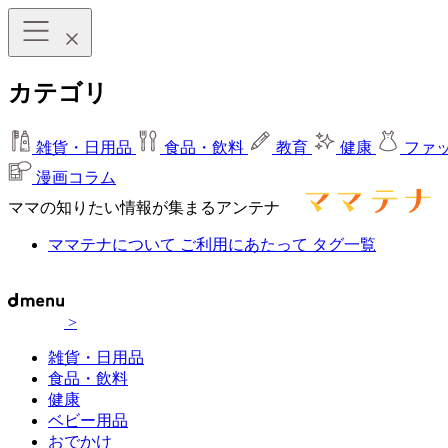
カテゴリ
雑貨・日用品
食品・飲料
教育
健康
ファ
漫画コラム
ママの知りたい情報が集まるアンテナ
ママテナについて
ご利用にあたって
タグ一覧
>
雑貨・日用品
食品・飲料
健康
ベビー用品
おでかけ