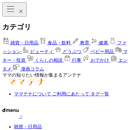
カテゴリ
雑貨・日用品
食品・飲料
教育
健康
ファ
ッション
ビューティ
どうぶつ
ベビー用品
マ
ネー・投資
くらしの相談
行事
おでかけ
エン
タメ
漫画コラム
ママの知りたい情報が集まるアンテナ
ママテナについて
ご利用にあたって
タグ一覧
>
雑貨・日用品