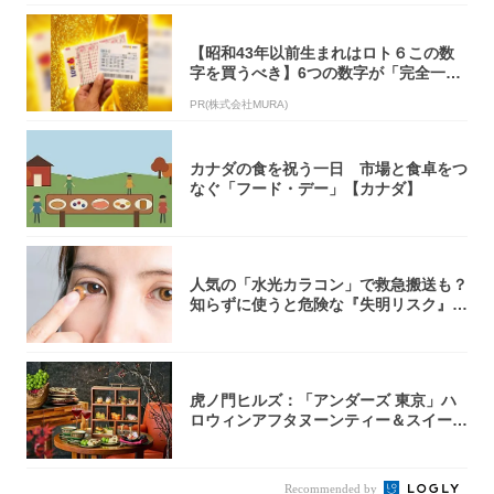
【昭和43年以前生まれはロト６この数
字を買うべき】6つの数字が「完全一
致」する方...
PR(株式会社MURA)
カナダの食を祝う一日 市場と食卓をつ
なぐ「フード・デー」【カナダ】
人気の「水光カラコン」で救急搬送も？
知らずに使うと危険な『失明リスク』と
医師が教...
虎ノ門ヒルズ：「アンダーズ 東京」ハ
ロウィンアフタヌーンティー＆スイーツ
コレクシ...
Recommended by