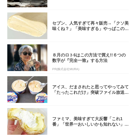
焚き火台
セブン、人気すぎて再々販売→「クソ美
味くね？」「美味すぎる」やっぱこのク
オリティ...
８月のロト6はこの方法で買え!!６つの
数字が『完全一致』する方法
PR(株式会社MURA)
アイス、だまされたと思ってやってみて
「たったこれだけ」突破ファイル放送で
大注目！...
ファミマ、美味すぎて大反響「これ1
番」「世界一おいしいかも知れない」
「飲めそう」