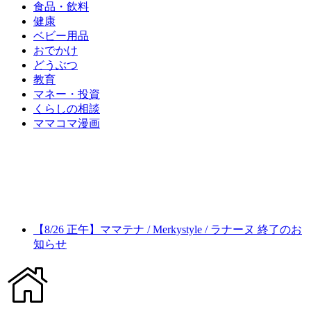
食品・飲料
健康
ベビー用品
おでかけ
どうぶつ
教育
マネー・投資
くらしの相談
ママコマ漫画
【8/26 正午】ママテナ / Merkystyle / ラナーヌ 終了のお
知らせ