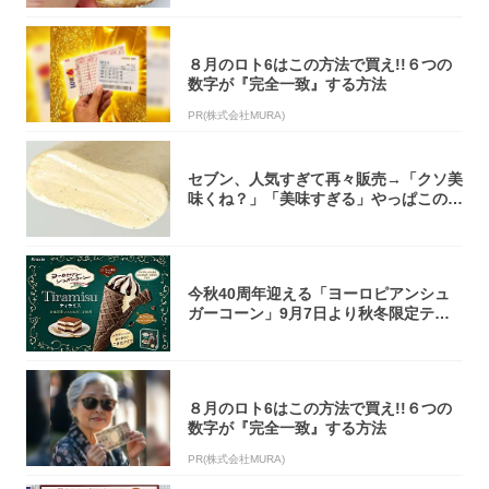
８月のロト6はこの方法で買え!!６つの
数字が『完全一致』する方法
PR(株式会社MURA)
セブン、人気すぎて再々販売→「クソ美
味くね？」「美味すぎる」やっぱこのク
オリティ...
今秋40周年迎える「ヨーロピアンシュ
ガーコーン」9月7日より秋冬限定ティ
ラミス味...
８月のロト6はこの方法で買え!!６つの
数字が『完全一致』する方法
PR(株式会社MURA)