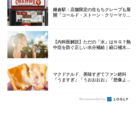
鎌倉駅：店舗限定の生もちクレープも展
開「コールド・ストーン・クリーマリ
ー」新店舗...
【内科医解説】ただの「水」はＮＧ？熱
中症を防ぐ正しい水分補給｜経口補水
液・スポド...
マクドナルド、美味すぎてファン絶叫
「うますぎ」「うおおおお」「想像より
全然美味か...
Recommended by