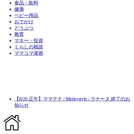
食品・飲料
健康
ベビー用品
おでかけ
どうぶつ
教育
マネー・投資
くらしの相談
ママコマ漫画
【8/26 正午】ママテナ / Merkystyle / ラナーヌ 終了のお
知らせ