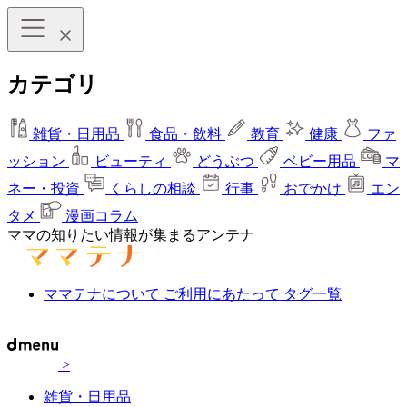
カテゴリ
雑貨・日用品
食品・飲料
教育
健康
ファ
ッション
ビューティ
どうぶつ
ベビー用品
マ
ネー・投資
くらしの相談
行事
おでかけ
エン
タメ
漫画コラム
ママの知りたい情報が集まるアンテナ
ママテナについて
ご利用にあたって
タグ一覧
>
雑貨・日用品