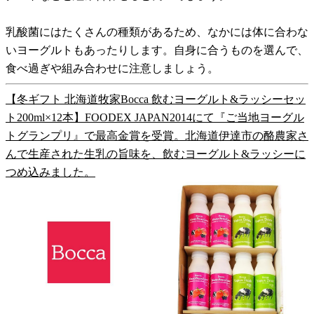
乳酸菌にはたくさんの種類があるため、なかには体に合わな
いヨーグルトもあったりします。自身に合うものを選んで、
食べ過ぎや組み合わせに注意しましょう。
【冬ギフト 北海道牧家Bocca 飲むヨーグルト&ラッシーセッ
ト200ml×12本】FOODEX JAPAN2014にて『ご当地ヨーグル
トグランプリ』で最高金賞を受賞。北海道伊達市の酪農家さ
んで生産された生乳の旨味を、飲むヨーグルト&ラッシーに
つめ込みました。