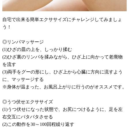
自宅で出来る簡単エクササイズにチャレンジしてみましょ
う！
◎リンパマッサージ
(1)ひざの皿の上を、しっかり揉む
(2)ひざ裏のリンパを揉みながら、ひざ上に向かって老廃物
を流す
(3)両手をグーの形にし、ひざ上から心臓に方向に流すよう
に、マッサージする
※身体が温まった、お風呂上がりに行うのがオススメです。
◎うつ伏せエクササイズ
(1)うつ伏せになった状態で、お尻につけるように、足を左
右交互にバタバタさせる
(2)この動作を30～100回程繰り返す