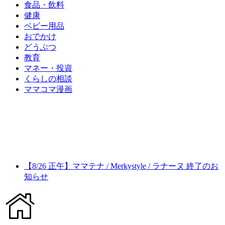
食品・飲料
健康
ベビー用品
おでかけ
どうぶつ
教育
マネー・投資
くらしの相談
ママコマ漫画
【8/26 正午】ママテナ / Merkystyle / ラナーヌ 終了のお
知らせ