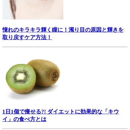
憧れのキラキラ輝く瞳に！濁り目の原因と輝きを
取り戻すケア方法！
1日1個で痩せる?! ダイエットに効果的な「キウ
イ」の食べ方とは