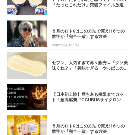
「たったこれだけ」突破ファイル放送で
大注目！...
８月のロト6はこの方法で買え!!６つの
数字が『完全一致』する方法
PR(株式会社MURA)
セブン、人気すぎて再々販売→「クソ美
味くね？」「美味すぎる」やっぱこのク
オリティ...
【日本初上陸】煙も灰も極限までカッ
ト！超高燃費『GGUBUSサイクロン焚
火台』が...
８月のロト6はこの方法で買え!!６つの
数字が『完全一致』する方法