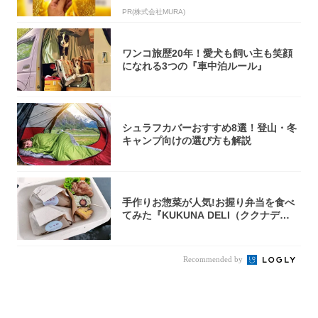
PR(株式会社MURA)
ワンコ旅歴20年！愛犬も飼い主も笑顔
になれる3つの『車中泊ルール』
シュラフカバーおすすめ8選！登山・冬
キャンプ向けの選び方も解説
手作りお惣菜が人気!お握り弁当を食べ
てみた『KUKUNA DELI（ククナデ
リ）...
Recommended by