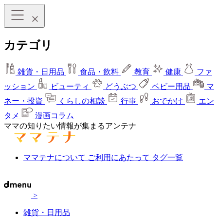
カテゴリ
雑貨・日用品
食品・飲料
教育
健康
ファ
ッション
ビューティ
どうぶつ
ベビー用品
マ
ネー・投資
くらしの相談
行事
おでかけ
エン
タメ
漫画コラム
ママの知りたい情報が集まるアンテナ
ママテナについて
ご利用にあたって
タグ一覧
>
雑貨・日用品