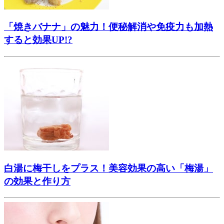
「焼きバナナ」の魅力！便秘解消や免疫力も加熱
すると効果UP!?
白湯に梅干しをプラス！美容効果の高い「梅湯」
の効果と作り方