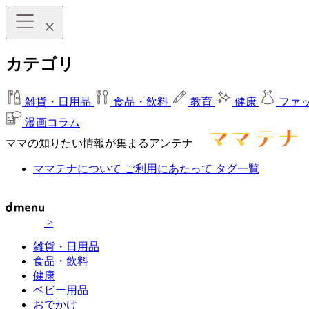
カテゴリ
雑貨・日用品
食品・飲料
教育
健康
ファ
漫画コラム
ママの知りたい情報が集まるアンテナ
ママテナについて
ご利用にあたって
タグ一覧
>
雑貨・日用品
食品・飲料
健康
ベビー用品
おでかけ