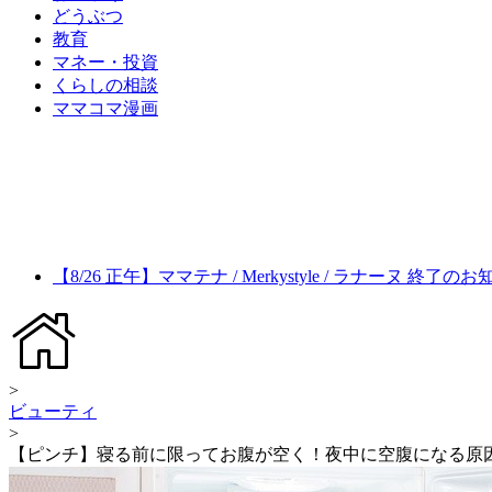
どうぶつ
教育
マネー・投資
くらしの相談
ママコマ漫画
【8/26 正午】ママテナ / Merkystyle / ラナーヌ 終了の
>
ビューティ
>
【ピンチ】寝る前に限ってお腹が空く！夜中に空腹になる原