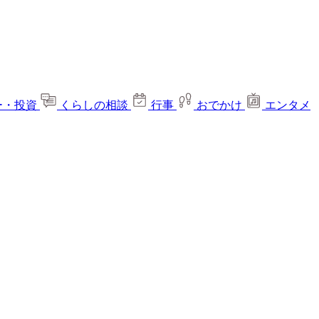
ー・投資
くらしの相談
行事
おでかけ
エンタメ