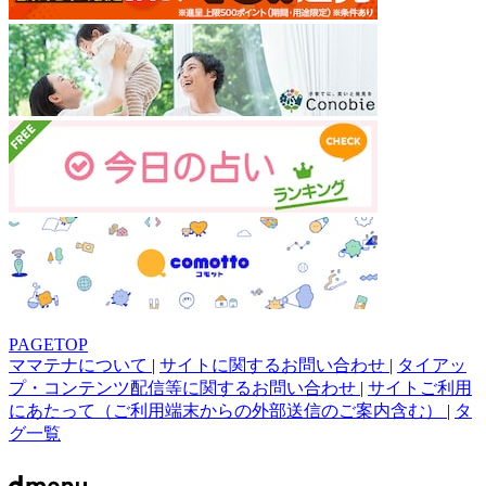
PAGETOP
ママテナについて
|
サイトに関するお問い合わせ
|
タイアッ
プ・コンテンツ配信等に関するお問い合わせ
|
サイトご利用
にあたって（ご利用端末からの外部送信のご案内含む）
|
タ
グ一覧