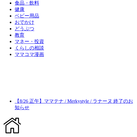
食品・飲料
健康
ベビー用品
おでかけ
どうぶつ
教育
マネー・投資
くらしの相談
ママコマ漫画
【8/26 正午】ママテナ / Merkystyle / ラナーヌ 終了のお
知らせ