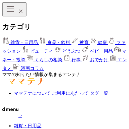
カテゴリ
雑貨・日用品
食品・飲料
教育
健康
ファ
ッション
ビューティ
どうぶつ
ベビー用品
マ
ネー・投資
くらしの相談
行事
おでかけ
エン
タメ
漫画コラム
ママの知りたい情報が集まるアンテナ
ママテナについて
ご利用にあたって
タグ一覧
>
雑貨・日用品