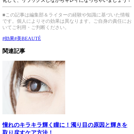
化して、リラックスしながらキレイになっちゃいましょう！
■この記事は編集部＆ライターの経験や知識に基づいた情報
です。個人によりその効果は異なります。ご自身の責任にお
いてご利用・ご判断ください。
#
効果
#
美BEAUTÉ
関連記事
憧れのキラキラ輝く瞳に！濁り目の原因と輝きを
取り戻すケア方法！