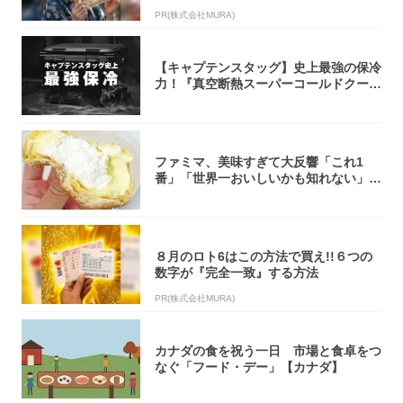
PR(株式会社MURA)
【キャプテンスタッグ】史上最強の保冷
力！『真空断熱スーパーコールドクーラ
ーボック...
ファミマ、美味すぎて大反響「これ1
番」「世界一おいしいかも知れない」
「飲めそう」
８月のロト6はこの方法で買え!!６つの
数字が『完全一致』する方法
PR(株式会社MURA)
カナダの食を祝う一日 市場と食卓をつ
なぐ「フード・デー」【カナダ】