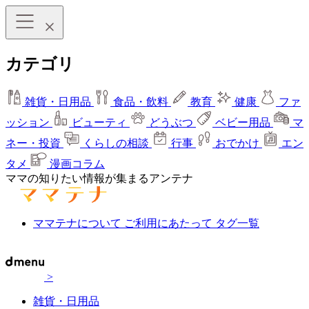
カテゴリ
雑貨・日用品
食品・飲料
教育
健康
ファ
ッション
ビューティ
どうぶつ
ベビー用品
マ
ネー・投資
くらしの相談
行事
おでかけ
エン
タメ
漫画コラム
ママの知りたい情報が集まるアンテナ
ママテナについて
ご利用にあたって
タグ一覧
>
雑貨・日用品