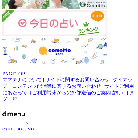
PAGETOP
ママテナについて
|
サイトに関するお問い合わせ
|
タイアッ
プ・コンテンツ配信等に関するお問い合わせ
|
サイトご利用
にあたって（ご利用端末からの外部送信のご案内含む）
|
タ
グ一覧
>
(c) NTT DOCOMO