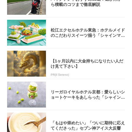
ら積載のコツまで徹底解説
松江エクセルホテル東急：ホテルメイド
のこだわりスイーツ揃う「シャインマス
カットの...
【1ヶ月以内に大金持ちになりたい人だ
け見て下さい】
PR(Il Sereno)
リーガロイヤルホテル京都：愛らしいシ
ョートケーキをあしらった「シャインマ
スカット...
「もはや崇めたい」「ついに期待に応え
てくださった」セブン神アイス大反響