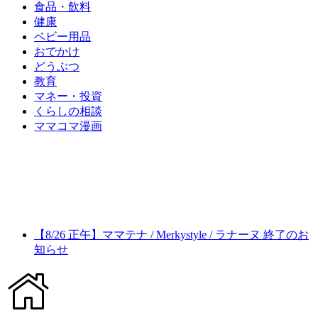
食品・飲料
健康
ベビー用品
おでかけ
どうぶつ
教育
マネー・投資
くらしの相談
ママコマ漫画
【8/26 正午】ママテナ / Merkystyle / ラナーヌ 終了のお
知らせ