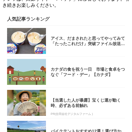
き続きお楽しみください。
人気記事ランキング
アイス、だまされたと思ってやってみて
「たったこれだけ」突破ファイル放送で
大注目！...
カナダの食を祝う一日 市場と食卓をつ
なぐ「フード・デー」【カナダ】
【当選した人が暴露】宝くじ運が動く
時、必ずある前触れ
PR(合同会社デジタルファーム )
バイクテントおすすめ12選！選び方か