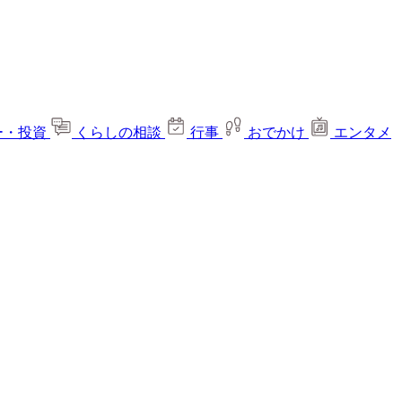
ー・投資
くらしの相談
行事
おでかけ
エンタメ