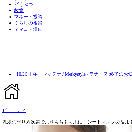
どうぶつ
教育
マネー・投資
くらしの相談
ママコマ漫画
【8/26 正午】ママテナ / Merkystyle / ラナーヌ 終了の
>
ビューティ
>
乳液の塗り方次第でよりもちもち肌に！シートマスクの活用