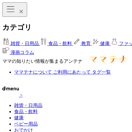
カテゴリ
雑貨・日用品
食品・飲料
教育
健康
ファ
漫画コラム
ママの知りたい情報が集まるアンテナ
ママテナについて
ご利用にあたって
タグ一覧
>
雑貨・日用品
食品・飲料
健康
ベビー用品
おでかけ