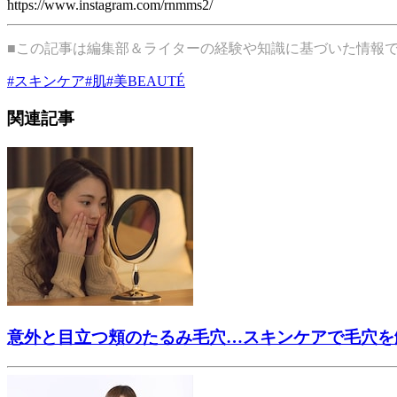
https://www.instagram.com/rnmms2/
■この記事は編集部＆ライターの経験や知識に基づいた情報
#
スキンケア
#
肌
#
美BEAUTÉ
関連記事
意外と目立つ頬のたるみ毛穴…スキンケアで毛穴を