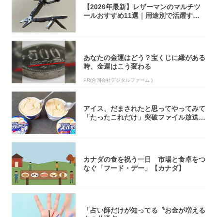
【2026年最新】レザーマンのマルチツ
ールおすすめ11選｜用途別で活躍する
モデル...
あなたの金運はどう？宝くじに縁がある
時、金運はこう変わる
PR(合同会社デジタルファーム )
アイス、だまされたと思ってやってみて
「たったこれだけ」突破ファイル放送で
大注目！...
カナダの食を祝う一日 市場と食卓をつ
なぐ「フード・デー」【カナダ】
「占い師だけが知ってる〝お金が増える