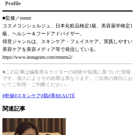
Profile
■監修／rnmm
コスメコンシェルジュ、日本化粧品検定1級、美容薬学検定1
級、ヘルシー＆フードアドバイザー。
得意ジャンルは、スキンケア・フェイスケア。実践しやすい
美容ケアを美容メディア等で発信している。
https://www.instagram.com/rnmms2/
■この記事は編集部＆ライターの経験や知識に基づいた情報
です。個人によりその効果は異なります。ご自身の責任にお
いてご利用・ご判断ください。
#
乾燥
#
スキンケア
#
肌
#
美BEAUTÉ
関連記事