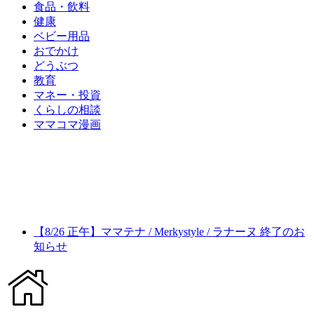
食品・飲料
健康
ベビー用品
おでかけ
どうぶつ
教育
マネー・投資
くらしの相談
ママコマ漫画
【8/26 正午】ママテナ / Merkystyle / ラナーヌ 終了のお
知らせ