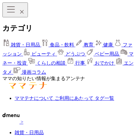
カテゴリ
雑貨・日用品
食品・飲料
教育
健康
ファ
ッション
ビューティ
どうぶつ
ベビー用品
マ
ネー・投資
くらしの相談
行事
おでかけ
エン
タメ
漫画コラム
ママの知りたい情報が集まるアンテナ
ママテナについて
ご利用にあたって
タグ一覧
>
雑貨・日用品