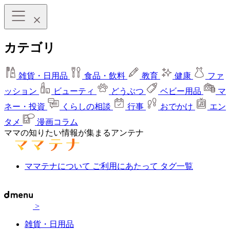
カテゴリ
雑貨・日用品
食品・飲料
教育
健康
ファ
ッション
ビューティ
どうぶつ
ベビー用品
マ
ネー・投資
くらしの相談
行事
おでかけ
エン
タメ
漫画コラム
ママの知りたい情報が集まるアンテナ
ママテナについて
ご利用にあたって
タグ一覧
>
雑貨・日用品