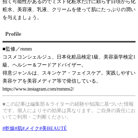
招く可能性があるのでミスト化粧水だけに頼らず日頃から化
粧水、美容液、乳液、クリームを使って肌にたっぷりの潤い
を与えましょう。
Profile
■監修／rnmm
コスメコンシェルジュ、日本化粧品検定1級、美容薬学検定1
級、ヘルシー＆フードアドバイザー。
得意ジャンルは、スキンケア・フェイスケア。実践しやすい
美容ケアを美容メディア等で発信している。
https://www.instagram.com/rnmms2/
■この記事は編集部＆ライターの経験や知識に基づいた情報
です。個人によりその効果は異なります。ご自身の責任にお
いてご利用・ご判断ください。
#
乾燥
#
肌
#
メイク
#
美BEAUTÉ