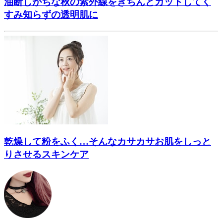
油断しがちな秋の紫外線をきちんとカットしてく
すみ知らずの透明肌に
乾燥して粉をふく…そんなカサカサお肌をしっと
りさせるスキンケア