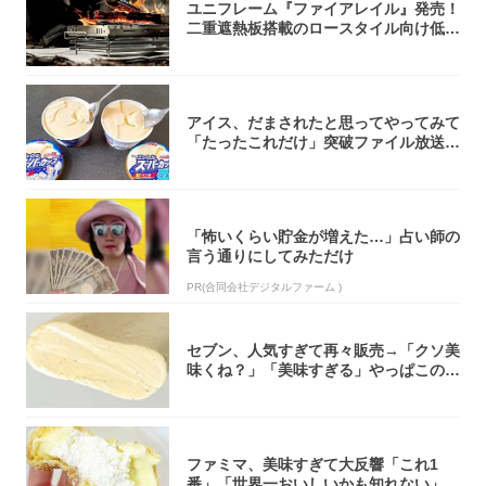
ユニフレーム『ファイアレイル』発売！
二重遮熱板搭載のロースタイル向け低型
焚き火台
アイス、だまされたと思ってやってみて
「たったこれだけ」突破ファイル放送で
大注目！...
「怖いくらい貯金が増えた…」占い師の
言う通りにしてみただけ
PR(合同会社デジタルファーム )
セブン、人気すぎて再々販売→「クソ美
味くね？」「美味すぎる」やっぱこのク
オリティ...
ファミマ、美味すぎて大反響「これ1
番」「世界一おいしいかも知れない」