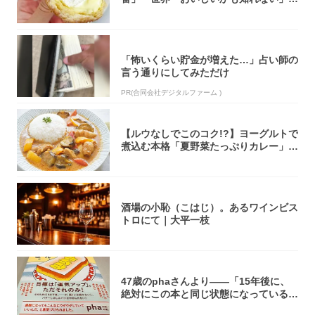
「飲めそう」
「怖いくらい貯金が増えた…」占い師の
言う通りにしてみただけ
PR(合同会社デジタルファーム )
【ルウなしでこのコク!?】ヨーグルトで
煮込む本格「夏野菜たっぷりカレー」作
ってみ...
酒場の小恥（こはじ）。あるワインビス
トロにて｜大平一枝
47歳のphaさんより――「15年後に、
絶対にこの本と同じ状態になっている自
信が...