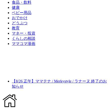
食品・飲料
健康
ベビー用品
おでかけ
どうぶつ
教育
マネー・投資
くらしの相談
ママコマ漫画
【8/26 正午】ママテナ / Merkystyle / ラナーヌ 終了のお
知らせ