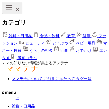
カテゴリ
雑貨・日用品
食品・飲料
教育
健康
ファ
ッション
ビューティ
どうぶつ
ベビー用品
マ
ネー・投資
くらしの相談
行事
おでかけ
エン
タメ
漫画コラム
ママの知りたい情報が集まるアンテナ
ママテナについて
ご利用にあたって
タグ一覧
>
雑貨・日用品