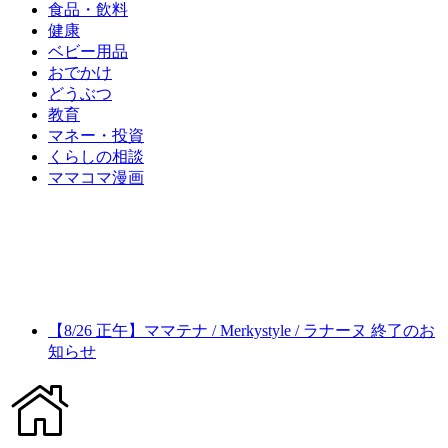
食品・飲料
健康
ベビー用品
おでかけ
どうぶつ
教育
マネー・投資
くらしの相談
ママコマ漫画
【8/26 正午】ママテナ / Merkystyle / ラナーヌ 終了のお
知らせ