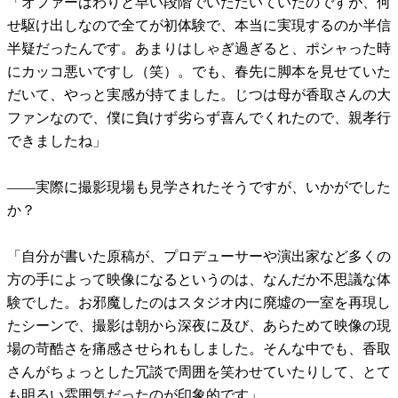
「オファーはわりと早い段階でいただいていたのですが、何
せ駆け出しなので全てが初体験で、本当に実現するのか半信
半疑だったんです。あまりはしゃぎ過ぎると、ポシャった時
にカッコ悪いですし（笑）。でも、春先に脚本を見せていた
だいて、やっと実感が持てました。じつは母が香取さんの大
ファンなので、僕に負けず劣らず喜んでくれたので、親孝行
できましたね」
――実際に撮影現場も見学されたそうですが、いかがでした
か？
「自分が書いた原稿が、プロデューサーや演出家など多くの
方の手によって映像になるというのは、なんだか不思議な体
験でした。お邪魔したのはスタジオ内に廃墟の一室を再現し
たシーンで、撮影は朝から深夜に及び、あらためて映像の現
場の苛酷さを痛感させられもしました。そんな中でも、香取
さんがちょっとした冗談で周囲を笑わせていたりして、とて
も明るい雰囲気だったのが印象的です」