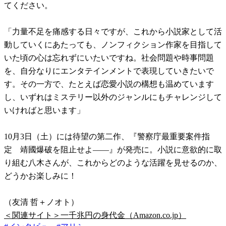
てください。
「力量不足を痛感する日々ですが、これから小説家として活
動していくにあたっても、ノンフィクション作家を目指して
いた頃の心は忘れずにいたいですね。社会問題や時事問題
を、自分なりにエンタテインメントで表現していきたいで
す。その一方で、たとえば恋愛小説の構想も温めています
し、いずれはミステリー以外のジャンルにもチャレンジして
いければと思います」
10月3日（土）には待望の第二作、『警察庁最重要案件指
定 靖國爆破を阻止せよ――』が発売に。小説に意欲的に取
り組む八木さんが、これからどのような活躍を見せるのか、
どうかお楽しみに！
（友清 哲＋ノオト）
＜関連サイト＞一千兆円の身代金（Amazon.co.jp）