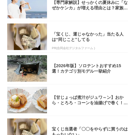
【専門家解説】せっかくの夏休みに「な
ぜかケンカ」が増える理由とは？家族・
パートナ...
「宝くじ、運じゃなかった」当たる人
は“同じこと”してる
PR(合同会社デジタルファーム )
【2026年版】ソロテントおすすめ15
選！カテゴリ別モデル一挙紹介
【甘じょっぱ煮汁がジュワ～ン】おか
ら・とろろ・コーンを油揚げで巻く！煮
る！とんで...
宝くじ当選者「〇〇をやらずに買うのは
もったいない」