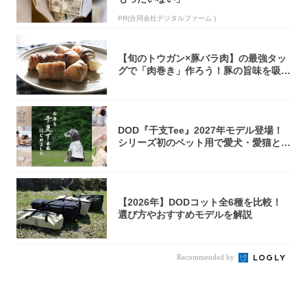
PR(合同会社デジタルファーム )
【旬のトウガン×豚バラ肉】の最強タッ
グで「肉巻き」作ろう！豚の旨味を吸い
尽くした...
DOD『干支Tee』2027年モデル登場！
シリーズ初のペット用で愛犬・愛猫とリ
ン...
【2026年】DODコット全6種を比較！
選び方やおすすめモデルを解説
Recommended by