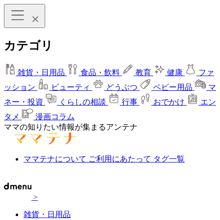
カテゴリ
雑貨・日用品
食品・飲料
教育
健康
ファ
ッション
ビューティ
どうぶつ
ベビー用品
マ
ネー・投資
くらしの相談
行事
おでかけ
エン
タメ
漫画コラム
ママの知りたい情報が集まるアンテナ
ママテナについて
ご利用にあたって
タグ一覧
>
雑貨・日用品