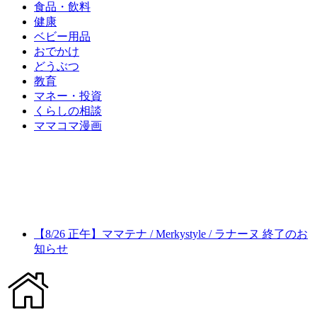
食品・飲料
健康
ベビー用品
おでかけ
どうぶつ
教育
マネー・投資
くらしの相談
ママコマ漫画
【8/26 正午】ママテナ / Merkystyle / ラナーヌ 終了のお
知らせ