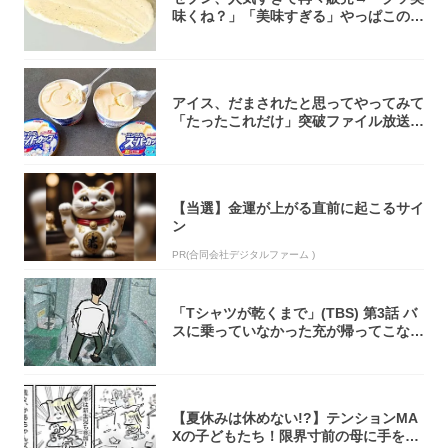
味くね？」「美味すぎる」やっぱこのク
オリティ...
アイス、だまされたと思ってやってみて
「たったこれだけ」突破ファイル放送で
大注目！...
【当選】金運が上がる直前に起こるサイ
ン
PR(合同会社デジタルファーム )
「Tシャツが乾くまで」(TBS) 第3話 バ
スに乗っていなかった充が帰ってこな
い...
【夏休みは休めない!?】テンションMA
Xの子どもたち！限界寸前の母に手を差