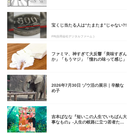
し伸べ...
宝くじ当たる人は“たまたま”じゃない?!
PR(合同会社デジタルファーム )
ファミマ、神すぎて大反響「美味すぎん
か」「もうマジ」「憧れの味って感じ」
2026年7月30日 ゾウ活の展示｜辛酸な
め子
吉本ばなな『短いこの人生でいちばん大
事なもの』-人生の岐路に立つ若者たち
を通して...