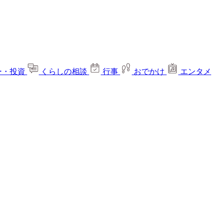
ー・投資
くらしの相談
行事
おでかけ
エンタメ