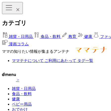
カテゴリ
雑貨・日用品
食品・飲料
教育
健康
ファ
漫画コラム
ママの知りたい情報が集まるアンテナ
ママテナについて
ご利用にあたって
タグ一覧
>
雑貨・日用品
食品・飲料
健康
ベビー用品
おでかけ