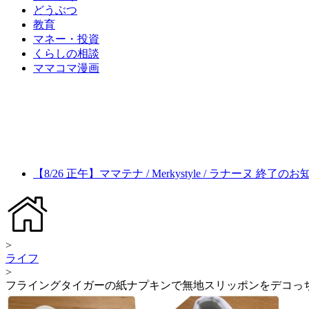
どうぶつ
教育
マネー・投資
くらしの相談
ママコマ漫画
【8/26 正午】ママテナ / Merkystyle / ラナーヌ 終了の
>
ライフ
>
フライングタイガーの紙ナプキンで無地スリッポンをデコっ