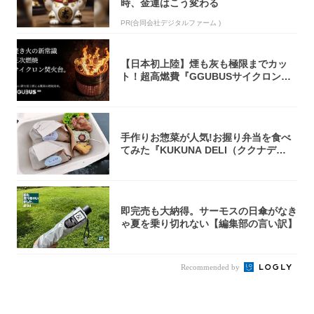
時、金運はこう変わる
PR(合同会社デジタルファーム )
【日本初上陸】煙も灰も極限までカッ
ト！超高燃費『GGUBUSサイクロン焚
火台』が...
手作りお惣菜が人気!お握り弁当を食べ
てみた『KUKUNA DELI（ククナデ
リ）...
即完売も大納得。サーモスの日傘がなき
ゃ夏を乗り切れない【編集部の言い訳】
Recommended by