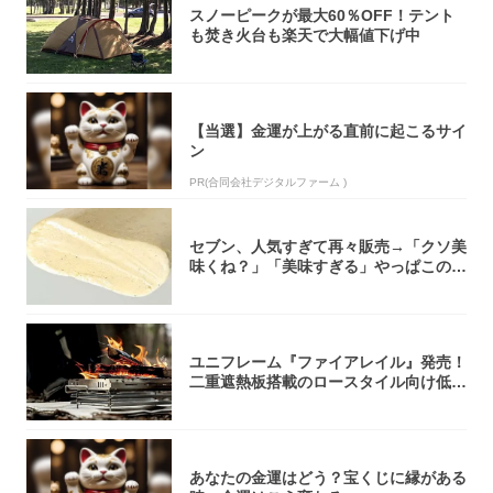
スノーピークが最大60％OFF！テント
も焚き火台も楽天で大幅値下げ中
【当選】金運が上がる直前に起こるサイ
ン
PR(合同会社デジタルファーム )
セブン、人気すぎて再々販売→「クソ美
味くね？」「美味すぎる」やっぱこのク
オリティ...
ユニフレーム『ファイアレイル』発売！
二重遮熱板搭載のロースタイル向け低型
焚き火台
あなたの金運はどう？宝くじに縁がある