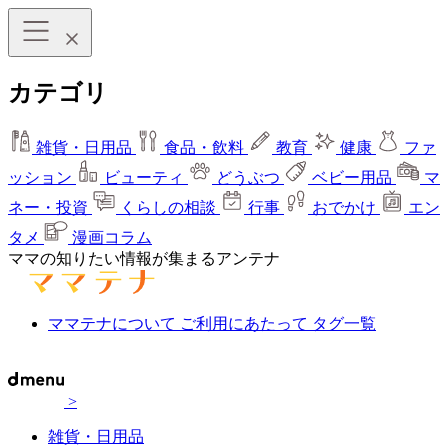
カテゴリ
雑貨・日用品
食品・飲料
教育
健康
ファ
ッション
ビューティ
どうぶつ
ベビー用品
マ
ネー・投資
くらしの相談
行事
おでかけ
エン
タメ
漫画コラム
ママの知りたい情報が集まるアンテナ
ママテナについて
ご利用にあたって
タグ一覧
>
雑貨・日用品