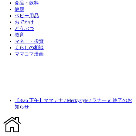
食品・飲料
健康
ベビー用品
おでかけ
どうぶつ
教育
マネー・投資
くらしの相談
ママコマ漫画
【8/26 正午】ママテナ / Merkystyle / ラナーヌ 終了のお
知らせ