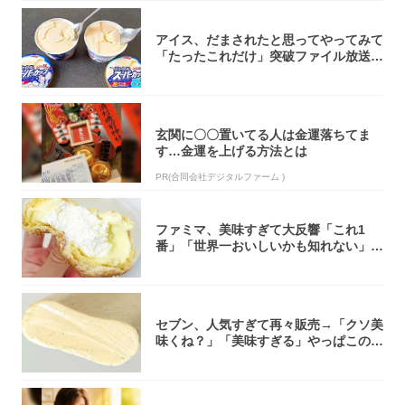
アイス、だまされたと思ってやってみて
「たったこれだけ」突破ファイル放送で
大注目！...
玄関に〇〇置いてる人は金運落ちてま
す…金運を上げる方法とは
PR(合同会社デジタルファーム )
ファミマ、美味すぎて大反響「これ1
番」「世界一おいしいかも知れない」
「飲めそう」
セブン、人気すぎて再々販売→「クソ美
味くね？」「美味すぎる」やっぱこのク
オリティ...