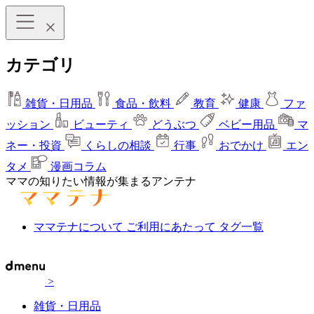
カテゴリ
雑貨・日用品
食品・飲料
教育
健康
ファ
ッション
ビューティ
どうぶつ
ベビー用品
マ
ネー・投資
くらしの相談
行事
おでかけ
エン
タメ
漫画コラム
ママの知りたい情報が集まるアンテナ
ママテナについて
ご利用にあたって
タグ一覧
>
雑貨・日用品