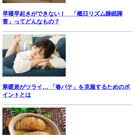
早寝早起きができない！ 「概日リズム睡眠障
害」ってどんなもの？
寒暖差がツライ… 「春バテ」を克服するためのポ
イントとは