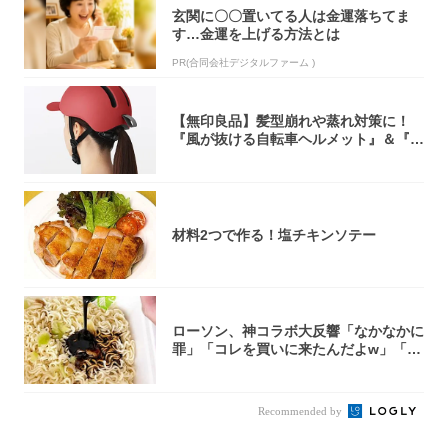
玄関に〇〇置いてる人は金運落ちてま
す…金運を上げる方法とは
PR(合同会社デジタルファーム )
【無印良品】髪型崩れや蒸れ対策に！
『風が抜ける自転車ヘルメット』＆『2
0型自転車...
材料2つで作る！塩チキンソテー
ローソン、神コラボ大反響「なかなかに
罪」「コレを買いに来たんだよw」「３
件まわっ...
Recommended by