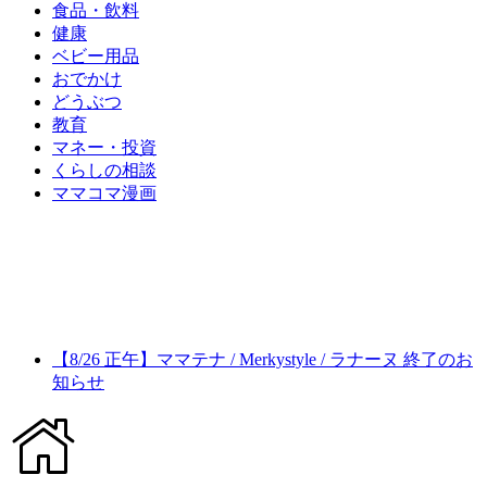
食品・飲料
健康
ベビー用品
おでかけ
どうぶつ
教育
マネー・投資
くらしの相談
ママコマ漫画
【8/26 正午】ママテナ / Merkystyle / ラナーヌ 終了のお
知らせ