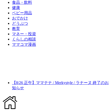
食品・飲料
健康
ベビー用品
おでかけ
どうぶつ
教育
マネー・投資
くらしの相談
ママコマ漫画
【8/26 正午】ママテナ / Merkystyle / ラナーヌ 終了のお
知らせ