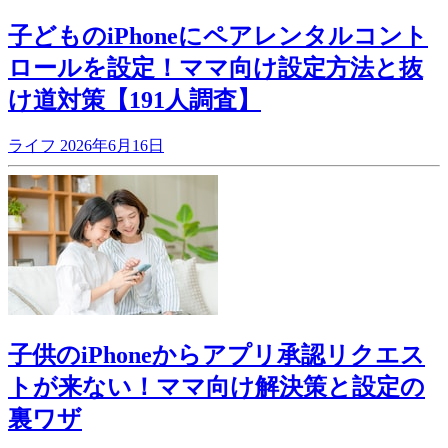
子どものiPhoneにペアレンタルコント
ロールを設定！ママ向け設定方法と抜
け道対策【191人調査】
ライフ
2026年6月16日
子供のiPhoneからアプリ承認リクエス
トが来ない！ママ向け解決策と設定の
裏ワザ