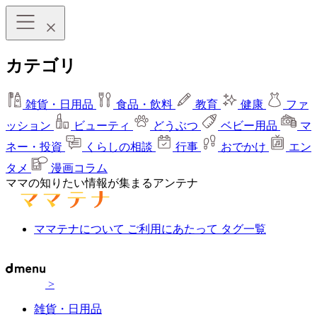
カテゴリ
雑貨・日用品
食品・飲料
教育
健康
ファ
ッション
ビューティ
どうぶつ
ベビー用品
マ
ネー・投資
くらしの相談
行事
おでかけ
エン
タメ
漫画コラム
ママの知りたい情報が集まるアンテナ
ママテナについて
ご利用にあたって
タグ一覧
>
雑貨・日用品