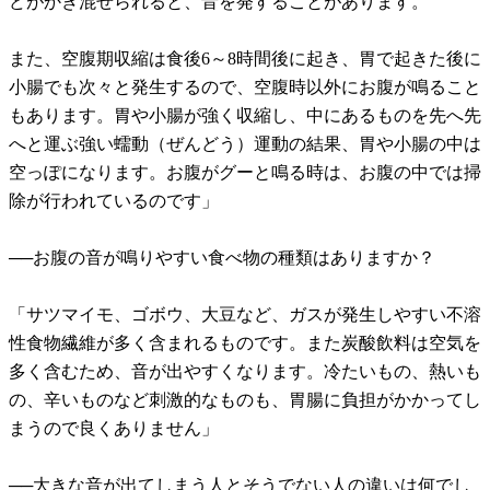
どがかき混ぜられると、音を発することがあります。
また、空腹期収縮は食後6～8時間後に起き、胃で起きた後に
小腸でも次々と発生するので、空腹時以外にお腹が鳴ること
もあります。胃や小腸が強く収縮し、中にあるものを先へ先
へと運ぶ強い蠕動（ぜんどう）運動の結果、胃や小腸の中は
空っぽになります。お腹がグーと鳴る時は、お腹の中では掃
除が行われているのです」
──お腹の音が鳴りやすい食べ物の種類はありますか？
「サツマイモ、ゴボウ、大豆など、ガスが発生しやすい不溶
性食物繊維が多く含まれるものです。また炭酸飲料は空気を
多く含むため、音が出やすくなります。冷たいもの、熱いも
の、辛いものなど刺激的なものも、胃腸に負担がかかってし
まうので良くありません」
──大きな音が出てしまう人とそうでない人の違いは何でし