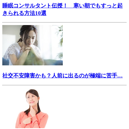
睡眠コンサルタント伝授！ 寒い朝でもすっと起
きられる方法10選
社交不安障害かも？人前に出るのが極端に苦手…