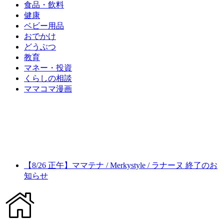
食品・飲料
健康
ベビー用品
おでかけ
どうぶつ
教育
マネー・投資
くらしの相談
ママコマ漫画
【8/26 正午】ママテナ / Merkystyle / ラナーヌ 終了のお
知らせ