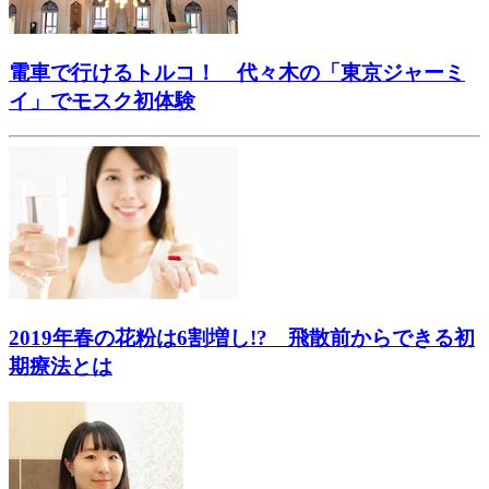
電車で行けるトルコ！ 代々木の「東京ジャーミ
イ」でモスク初体験
2019年春の花粉は6割増し!? 飛散前からできる初
期療法とは