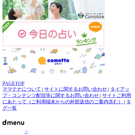
PAGETOP
ママテナについて
|
サイトに関するお問い合わせ
|
タイアッ
プ・コンテンツ配信等に関するお問い合わせ
|
サイトご利用
にあたって（ご利用端末からの外部送信のご案内含む）
|
タ
グ一覧
>