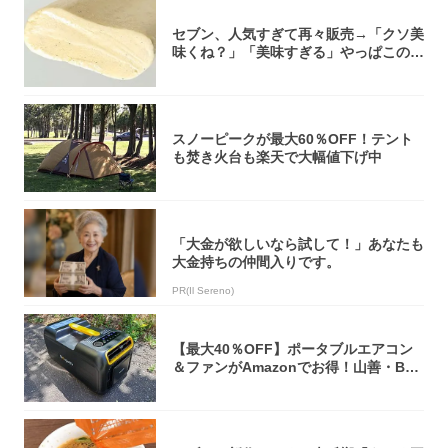
セブン、人気すぎて再々販売→「クソ美
味くね？」「美味すぎる」やっぱこのク
オリティ...
スノーピークが最大60％OFF！テント
も焚き火台も楽天で大幅値下げ中
「大金が欲しいなら試して！」あなたも
大金持ちの仲間入りです。
PR(Il Sereno)
【最大40％OFF】ポータブルエアコン
＆ファンがAmazonでお得！山善・Bo
u...