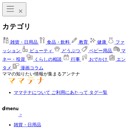
カテゴリ
雑貨・日用品
食品・飲料
教育
健康
ファ
ッション
ビューティ
どうぶつ
ベビー用品
マ
ネー・投資
くらしの相談
行事
おでかけ
エン
タメ
漫画コラム
ママの知りたい情報が集まるアンテナ
ママテナについて
ご利用にあたって
タグ一覧
>
雑貨・日用品