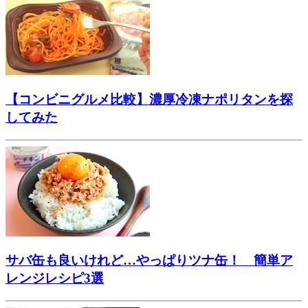
【コンビニグルメ比較】濃厚冷凍ナポリタンを探
してみた
サバ缶も良いけれど…やっぱりツナ缶！ 簡単ア
レンジレシピ3選