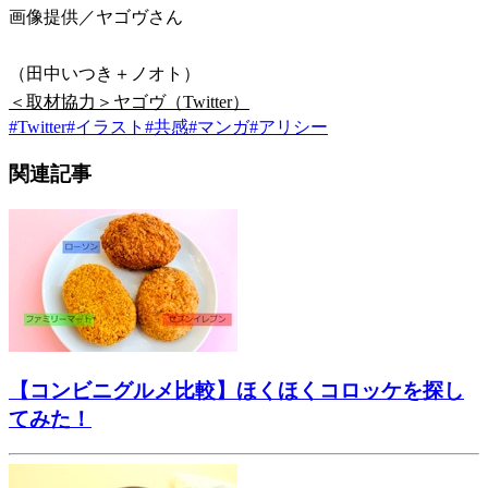
画像提供／ヤゴヴさん
（田中いつき＋ノオト）
＜取材協力＞ヤゴヴ（Twitter）
#
Twitter
#
イラスト
#
共感
#
マンガ
#
アリシー
関連記事
【コンビニグルメ比較】ほくほくコロッケを探し
てみた！