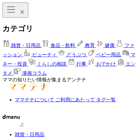
カテゴリ
雑貨・日用品
食品・飲料
教育
健康
ファ
ッション
ビューティ
どうぶつ
ベビー用品
マ
ネー・投資
くらしの相談
行事
おでかけ
エン
タメ
漫画コラム
ママの知りたい情報が集まるアンテナ
ママテナについて
ご利用にあたって
タグ一覧
>
雑貨・日用品