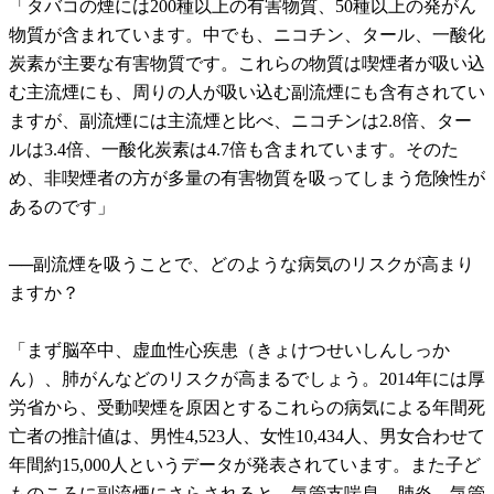
「タバコの煙には200種以上の有害物質、50種以上の発がん
物質が含まれています。中でも、ニコチン、タール、一酸化
炭素が主要な有害物質です。これらの物質は喫煙者が吸い込
む主流煙にも、周りの人が吸い込む副流煙にも含有されてい
ますが、副流煙には主流煙と比べ、ニコチンは2.8倍、ター
ルは3.4倍、一酸化炭素は4.7倍も含まれています。そのた
め、非喫煙者の方が多量の有害物質を吸ってしまう危険性が
あるのです」
──副流煙を吸うことで、どのような病気のリスクが高まり
ますか？
「まず脳卒中、虚血性心疾患（きょけつせいしんしっか
ん）、肺がんなどのリスクが高まるでしょう。2014年には厚
労省から、受動喫煙を原因とするこれらの病気による年間死
亡者の推計値は、男性4,523人、女性10,434人、男女合わせて
年間約15,000人というデータが発表されています。また子ど
ものころに副流煙にさらされると、気管支喘息、肺炎、気管