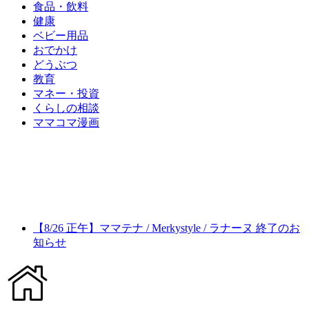
食品・飲料
健康
ベビー用品
おでかけ
どうぶつ
教育
マネー・投資
くらしの相談
ママコマ漫画
【8/26 正午】ママテナ / Merkystyle / ラナーヌ 終了のお
知らせ