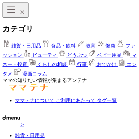
カテゴリ
雑貨・日用品
食品・飲料
教育
健康
ファ
ッション
ビューティ
どうぶつ
ベビー用品
マ
ネー・投資
くらしの相談
行事
おでかけ
エン
タメ
漫画コラム
ママの知りたい情報が集まるアンテナ
ママテナについて
ご利用にあたって
タグ一覧
>
雑貨・日用品