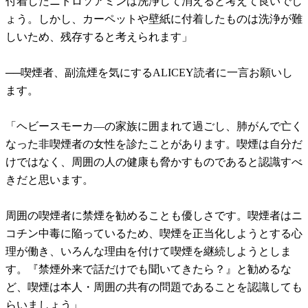
付着したニトロソアミンは洗浄して消えると考えて良いでし
ょう。しかし、カーペットや壁紙に付着したものは洗浄が難
しいため、残存すると考えられます」
──喫煙者、副流煙を気にするALICEY読者に一言お願いし
ます。
「ヘビースモーカ―の家族に囲まれて過ごし、肺がんで亡く
なった非喫煙者の女性を診たことがあります。喫煙は自分だ
けではなく、周囲の人の健康も脅かすものであると認識すべ
きだと思います。
周囲の喫煙者に禁煙を勧めることも優しさです。喫煙者はニ
コチン中毒に陥っているため、喫煙を正当化しようとする心
理が働き、いろんな理由を付けて喫煙を継続しようとしま
す。『禁煙外来で話だけでも聞いてきたら？』と勧めるな
ど、喫煙は本人・周囲の共有の問題であることを認識しても
らいましょう」