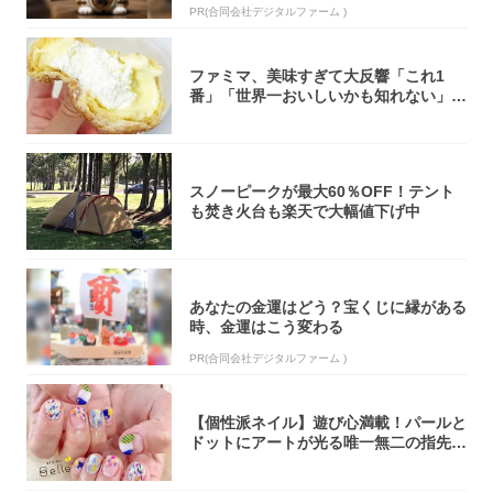
PR(合同会社デジタルファーム )
ファミマ、美味すぎて大反響「これ1
番」「世界一おいしいかも知れない」
「飲めそう」
スノーピークが最大60％OFF！テント
も焚き火台も楽天で大幅値下げ中
あなたの金運はどう？宝くじに縁がある
時、金運はこう変わる
PR(合同会社デジタルファーム )
【個性派ネイル】遊び心満載！パールと
ドットにアートが光る唯一無二の指先が
完成！