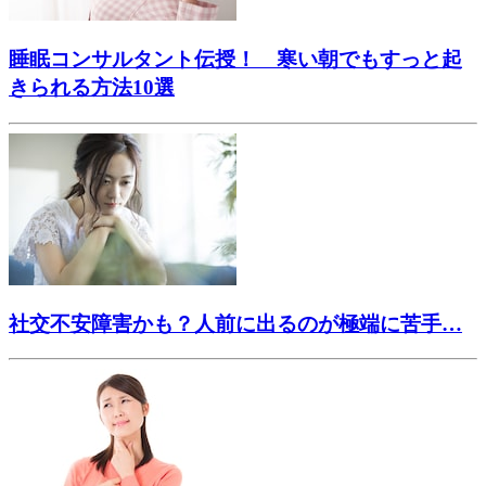
睡眠コンサルタント伝授！ 寒い朝でもすっと起
きられる方法10選
社交不安障害かも？人前に出るのが極端に苦手…