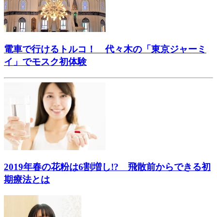
電車で行けるトルコ！ 代々木の「東京ジャーミ
イ」でモスク初体験
2019年春の花粉は6割増し!? 飛散前からできる初
期療法とは