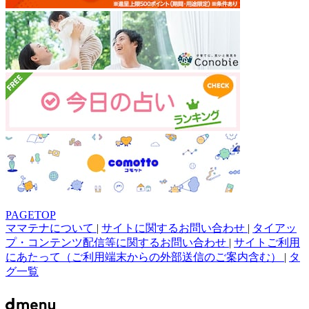
PAGETOP
ママテナについて
|
サイトに関するお問い合わせ
|
タイアッ
プ・コンテンツ配信等に関するお問い合わせ
|
サイトご利用
にあたって（ご利用端末からの外部送信のご案内含む）
|
タ
グ一覧