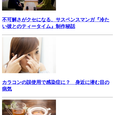
不可解さがクセになる、サスペンスマンガ『冷た
い彼とのティータイム』制作秘話
カラコンの誤使用で感染症に？ 身近に潜む目の
病気