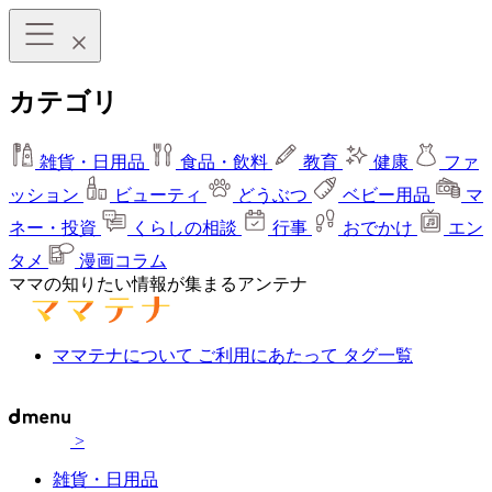
カテゴリ
雑貨・日用品
食品・飲料
教育
健康
ファ
ッション
ビューティ
どうぶつ
ベビー用品
マ
ネー・投資
くらしの相談
行事
おでかけ
エン
タメ
漫画コラム
ママの知りたい情報が集まるアンテナ
ママテナについて
ご利用にあたって
タグ一覧
>
雑貨・日用品