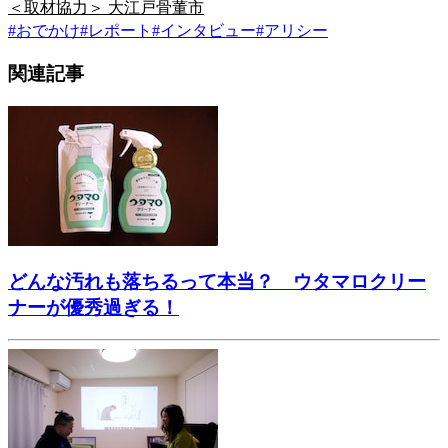
＜取材協力＞ 大江戸骨董市
#
おでかけ
#
レポート
#
インタビュー
#
アリシー
関連記事
どんな汚れも落ちるって本当？ ウタマロクリー
ナーが優秀過ぎる！