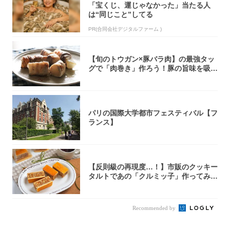
「宝くじ、運じゃなかった」当たる人
は“同じこと”してる
PR(合同会社デジタルファーム )
【旬のトウガン×豚バラ肉】の最強タッ
グで「肉巻き」作ろう！豚の旨味を吸い
尽くした...
パリの国際大学都市フェスティバル【フ
ランス】
【反則級の再現度…！】市販のクッキー
タルトであの「クルミッ子」作ってみ
た！濃厚キ...
Recommended by