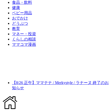
食品・飲料
健康
ベビー用品
おでかけ
どうぶつ
教育
マネー・投資
くらしの相談
ママコマ漫画
【8/26 正午】ママテナ / Merkystyle / ラナーヌ 終了のお
知らせ