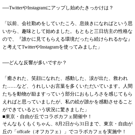
──TwitterやInstagramにアップし始めたきっかけは？
「以前、会社勤めをしていたころ、息抜きになればという思
いから、趣味として始めました。もともと三日坊主の性格な
ので、『誰かに見てもらえる環境だったら続けられるかな』
と考えてTwitterやInstagramを使ってみました」
──どんな反響が多いですか？
「癒された、笑顔になれた、感動した、涙が出た、救われ
た……など、うれしいお言葉を多くいただいています。人間
たちを動物が励ますっていう部分におもしろさを感じてもら
えればと思っていましたが、私の絵が誰かを感動させること
ができているという状況に驚きました」
■東京・自由が丘でコラボカフェ開催中！
そんなもくもくちゃん、8月2日から31日まで、東京・自由が
丘の「offcafe（オフカフェ）」でコラボカフェを実施中！