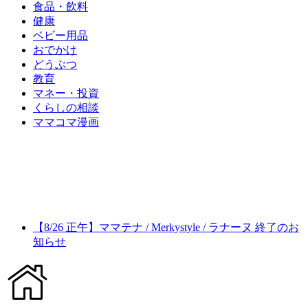
食品・飲料
健康
ベビー用品
おでかけ
どうぶつ
教育
マネー・投資
くらしの相談
ママコマ漫画
【8/26 正午】ママテナ / Merkystyle / ラナーヌ 終了のお
知らせ