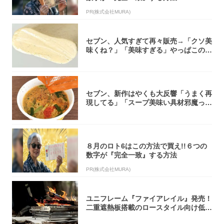
PR(株式会社MURA)
セブン、人気すぎて再々販売→「クソ美
味くね？」「美味すぎる」やっぱこのク
オリティ...
セブン、新作はやくも大反響「うまく再
現してる」「スープ美味い具材邪魔って
くらい美...
８月のロト6はこの方法で買え!!６つの
数字が『完全一致』する方法
PR(株式会社MURA)
ユニフレーム『ファイアレイル』発売！
二重遮熱板搭載のロースタイル向け低型
焚き火台