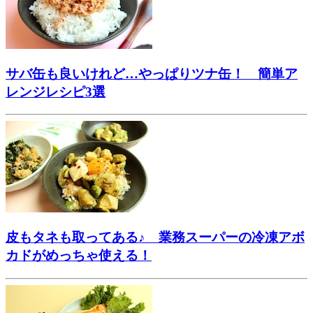
サバ缶も良いけれど…やっぱりツナ缶！ 簡単ア
レンジレシピ3選
皮もタネも取ってある♪ 業務スーパーの冷凍アボ
カドがめっちゃ使える！