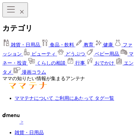
カテゴリ
雑貨・日用品
食品・飲料
教育
健康
ファ
ッション
ビューティ
どうぶつ
ベビー用品
マ
ネー・投資
くらしの相談
行事
おでかけ
エン
タメ
漫画コラム
ママの知りたい情報が集まるアンテナ
ママテナについて
ご利用にあたって
タグ一覧
>
雑貨・日用品