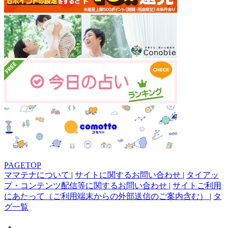
PAGETOP
ママテナについて
|
サイトに関するお問い合わせ
|
タイアッ
プ・コンテンツ配信等に関するお問い合わせ
|
サイトご利用
にあたって（ご利用端末からの外部送信のご案内含む）
|
タ
グ一覧