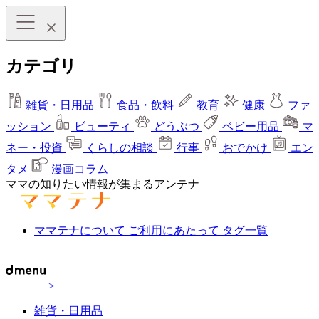
カテゴリ
雑貨・日用品
食品・飲料
教育
健康
ファ
ッション
ビューティ
どうぶつ
ベビー用品
マ
ネー・投資
くらしの相談
行事
おでかけ
エン
タメ
漫画コラム
ママの知りたい情報が集まるアンテナ
ママテナについて
ご利用にあたって
タグ一覧
>
雑貨・日用品