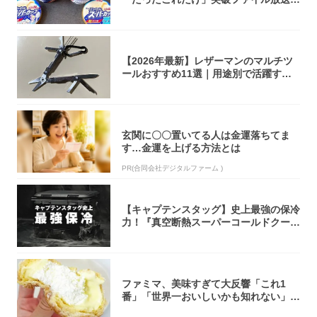
大注目！...
【2026年最新】レザーマンのマルチツ
ールおすすめ11選｜用途別で活躍する
モデル...
玄関に〇〇置いてる人は金運落ちてま
す…金運を上げる方法とは
PR(合同会社デジタルファーム )
【キャプテンスタッグ】史上最強の保冷
力！『真空断熱スーパーコールドクーラ
ーボック...
ファミマ、美味すぎて大反響「これ1
番」「世界一おいしいかも知れない」
「飲めそう」