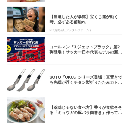
【当選した人が暴露】宝くじ運が動く
時、必ずある前触れ
PR(合同会社デジタルファーム )
コールマン『J.ジェットブラック』第2
弾登場！サッカー日本代表モデルの新作
5アイ...
SOTO『UKU』シリーズ登場！直置きで
も先端が浮くチタン製折りたたみカトラ
リー
【薬味じゃない食べ方】香りが食欲そそ
る「ミョウガの豚バラ肉巻き」作ってみ
た！辛み...