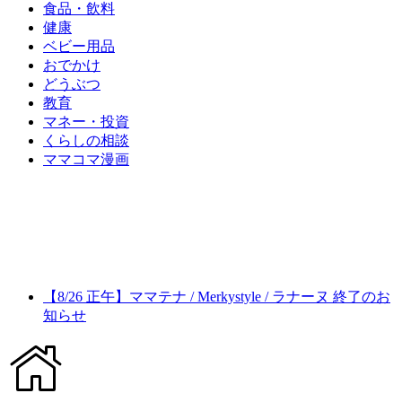
食品・飲料
健康
ベビー用品
おでかけ
どうぶつ
教育
マネー・投資
くらしの相談
ママコマ漫画
【8/26 正午】ママテナ / Merkystyle / ラナーヌ 終了のお
知らせ