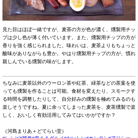
見た目はほぼ一緒ですが、麦茶の方が色が濃く、燻製用チッ
プは少し色が薄く付いています。また、燻製用チップの方が
香りを強く感じられました。味わいは、麦茶よりもちょっと
酸味がありながらも豊か。やはり燻製用チップの方が、慣れ
親しんでいる燻製の味がします。
ちなみに麦茶以外のウーロン茶や紅茶、緑茶などの茶葉を使
っても燻製を作ることは可能。食材を変えたり、スモークす
る時間を調整したりして、自分好みの燻製を極めてみるのも
楽しそうですね。夏に余ってしまった麦茶を、麦茶燻製で楽
しく、おいしく有効活用してみてはいかがですか？
（河島まりあ＋どてらい堂）