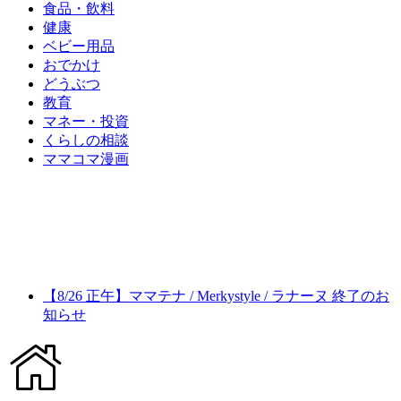
食品・飲料
健康
ベビー用品
おでかけ
どうぶつ
教育
マネー・投資
くらしの相談
ママコマ漫画
【8/26 正午】ママテナ / Merkystyle / ラナーヌ 終了のお
知らせ