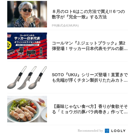
８月のロト6はこの方法で買え!!６つの
数字が『完全一致』する方法
PR(株式会社MURA)
コールマン『J.ジェットブラック』第2
弾登場！サッカー日本代表モデルの新作
5アイ...
SOTO『UKU』シリーズ登場！直置きで
も先端が浮くチタン製折りたたみカトラ
リー
【薬味じゃない食べ方】香りが食欲そそ
る「ミョウガの豚バラ肉巻き」作ってみ
た！辛み...
Recommended by