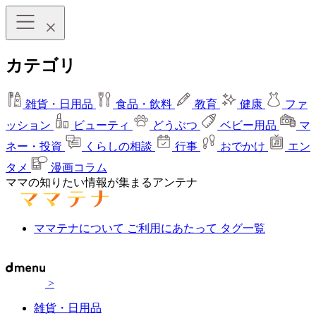
カテゴリ
雑貨・日用品
食品・飲料
教育
健康
ファ
ッション
ビューティ
どうぶつ
ベビー用品
マ
ネー・投資
くらしの相談
行事
おでかけ
エン
タメ
漫画コラム
ママの知りたい情報が集まるアンテナ
ママテナについて
ご利用にあたって
タグ一覧
>
雑貨・日用品