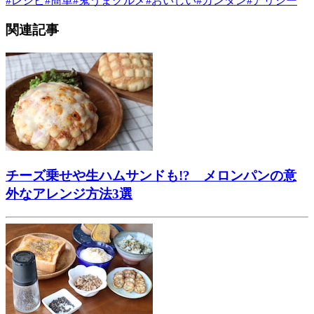
#
レシピ
#
簡単
#
鬼うまグルメ
#
おいしい
#
カンタン
#
アリシー
関連記事
チーズ乗せや生ハムサンドも!? メロンパンの意
外なアレンジ方法3選