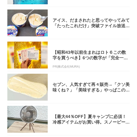
アイス、だまされたと思ってやってみて
「たったこれだけ」突破ファイル放送で
大注目！...
【昭和43年以前生まれはロト６この数
字を買うべき】6つの数字が「完全一
致」する方...
PR(株式会社MURA)
セブン、人気すぎて再々販売→「クソ美
味くね？」「美味すぎる」やっぱこのク
オリティ...
【最大44％OFF】夏キャンプに必須！
冷感アイテムがお買い得。スノーピー
ク・ロゴ...