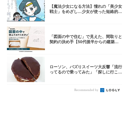
【魔法少女になる方法】憧れの「美少女
戦士」をめざし…少女が使った短絡的す
ぎる魔法...
「図面の中で住む」で見えた、間取りと
契約の決め手【50代後半からの建築家
との家づ...
ローソン、バズりスイーツ大反響「流行
ってるので乗ってみた」「探しに行こ」
「面白い...
Recommended by