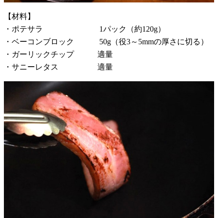
【材料】
・ポテサラ 1パック（約120g）
・ベーコンブロック 50g（役3～5mmの厚さに切る）
・ガーリックチップ 適量
・サニーレタス 適量