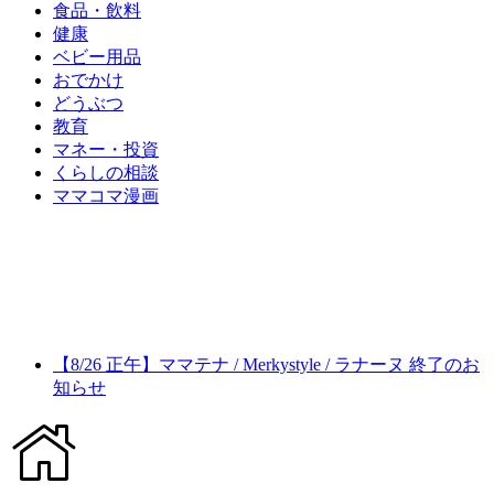
食品・飲料
健康
ベビー用品
おでかけ
どうぶつ
教育
マネー・投資
くらしの相談
ママコマ漫画
【8/26 正午】ママテナ / Merkystyle / ラナーヌ 終了のお
知らせ