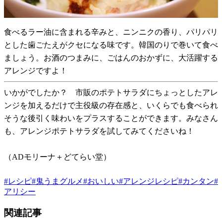
食べるラー油に含まれる辛みと、ニンニクの香り、パリパリ
とした歯ごたえがクセになる味です。韓国のりで巻いて食べ
ましょう。お酒のつまみに、ごはんのおかずに、大活躍する
アレンジですよ！
いかがでしたか？ 市販のポテトサラダにちょっとしたアレ
ンジを加えるだけで主役級の存在感と、いくらでも食べられ
そうな後引く味わいをプラスすることができます。みなさん
も、アレンジポテトサラダを試してみてくださいね！
（ADモリーナ＋どてらい堂）
#
レシピ
#
鬼うまグルメ
#
おいしい
#
アレンジレシピ
#
カンタン
#
アリシー
関連記事