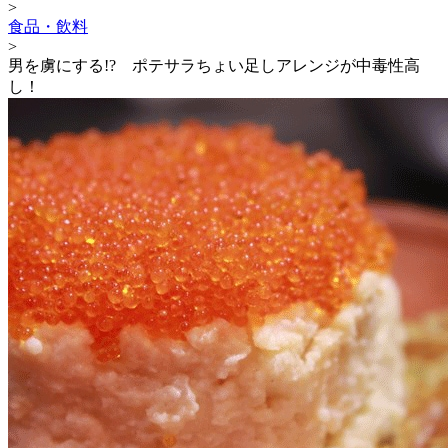
>
食品・飲料
>
男を虜にする!? ポテサラちょい足しアレンジが中毒性高
し！