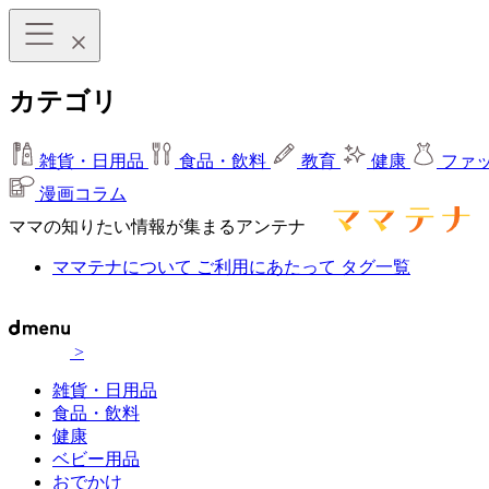
カテゴリ
雑貨・日用品
食品・飲料
教育
健康
ファ
漫画コラム
ママの知りたい情報が集まるアンテナ
ママテナについて
ご利用にあたって
タグ一覧
>
雑貨・日用品
食品・飲料
健康
ベビー用品
おでかけ