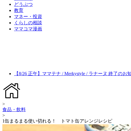
どうぶつ
教育
マネー・投資
くらしの相談
ママコマ漫画
【8/26 正午】ママテナ / Merkystyle / ラナーヌ 終了の
>
食品・飲料
>
1缶まるまる使い切れる！ トマト缶アレンジレシピ