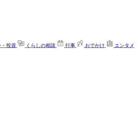
ー・投資
くらしの相談
行事
おでかけ
エンタメ