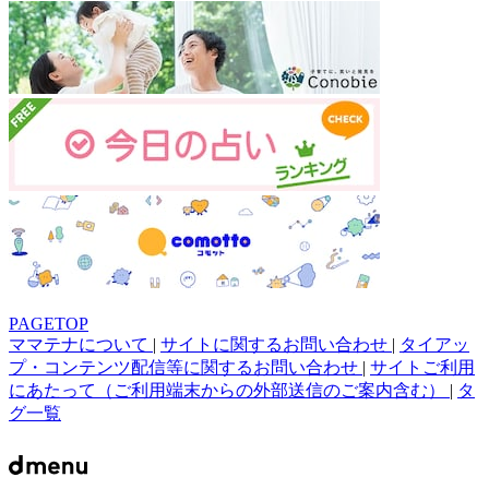
PAGETOP
ママテナについて
|
サイトに関するお問い合わせ
|
タイアッ
プ・コンテンツ配信等に関するお問い合わせ
|
サイトご利用
にあたって（ご利用端末からの外部送信のご案内含む）
|
タ
グ一覧