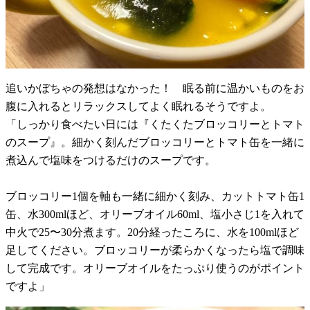
追いかぼちゃの発想はなかった！ 眠る前に温かいものをお
腹に入れるとリラックスしてよく眠れるそうですよ。
「しっかり食べたい日には『くたくたブロッコリーとトマト
のスープ』。細かく刻んだブロッコリーとトマト缶を一緒に
煮込んで塩味をつけるだけのスープです。
ブロッコリー1個を軸も一緒に細かく刻み、カットトマト缶1
缶、水300mlほど、オリーブオイル60ml、塩小さじ1を入れて
中火で25〜30分煮ます。20分経ったころに、水を100mlほど
足してください。ブロッコリーが柔らかくなったら塩で調味
して完成です。オリーブオイルをたっぷり使うのがポイント
ですよ」