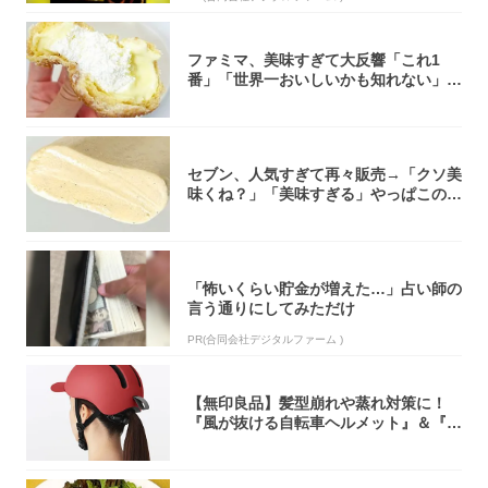
ファミマ、美味すぎて大反響「これ1
番」「世界一おいしいかも知れない」
「飲めそう」
セブン、人気すぎて再々販売→「クソ美
味くね？」「美味すぎる」やっぱこのク
オリティ...
「怖いくらい貯金が増えた…」占い師の
言う通りにしてみただけ
PR(合同会社デジタルファーム )
【無印良品】髪型崩れや蒸れ対策に！
『風が抜ける自転車ヘルメット』＆『2
0型自転車...