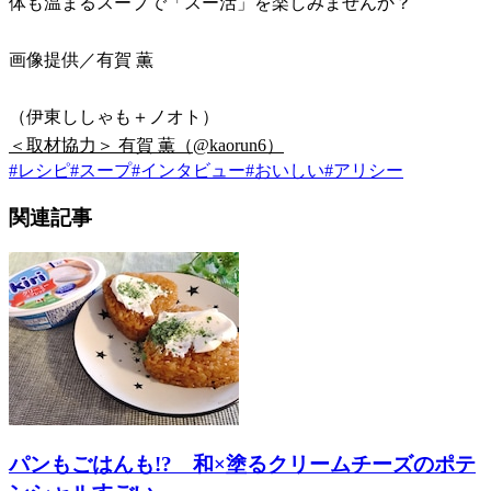
体も温まるスープで「スー活」を楽しみませんか？
画像提供／有賀 薫
（伊東ししゃも＋ノオト）
＜取材協力＞ 有賀 薫（@kaorun6）
#
レシピ
#
スープ
#
インタビュー
#
おいしい
#
アリシー
関連記事
パンもごはんも!? 和×塗るクリームチーズのポテ