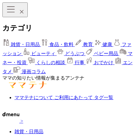
カテゴリ
雑貨・日用品
食品・飲料
教育
健康
ファ
ッション
ビューティ
どうぶつ
ベビー用品
マ
ネー・投資
くらしの相談
行事
おでかけ
エン
タメ
漫画コラム
ママの知りたい情報が集まるアンテナ
ママテナについて
ご利用にあたって
タグ一覧
>
雑貨・日用品