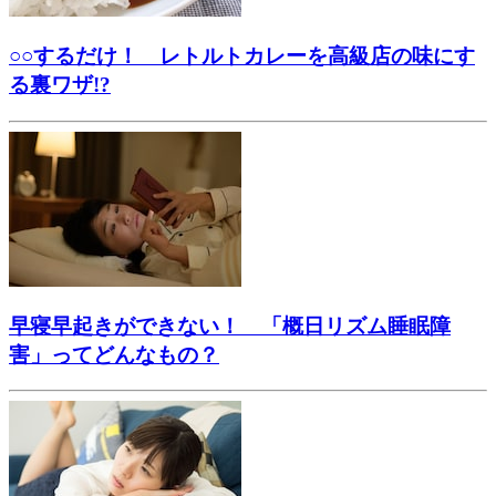
○○するだけ！ レトルトカレーを高級店の味にす
る裏ワザ!?
早寝早起きができない！ 「概日リズム睡眠障
害」ってどんなもの？