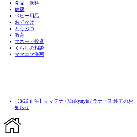
食品・飲料
健康
ベビー用品
おでかけ
どうぶつ
教育
マネー・投資
くらしの相談
ママコマ漫画
【8/26 正午】ママテナ / Merkystyle / ラナーヌ 終了のお
知らせ