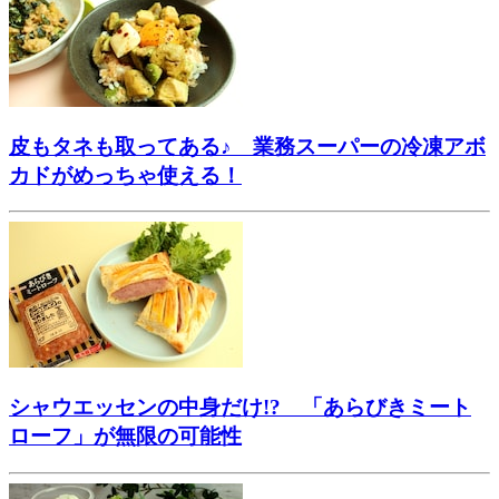
皮もタネも取ってある♪ 業務スーパーの冷凍アボ
カドがめっちゃ使える！
シャウエッセンの中身だけ!? 「あらびきミート
ローフ」が無限の可能性