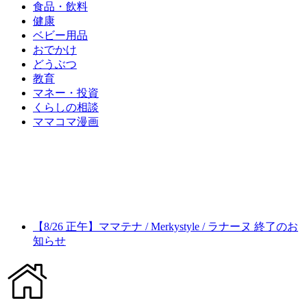
食品・飲料
健康
ベビー用品
おでかけ
どうぶつ
教育
マネー・投資
くらしの相談
ママコマ漫画
【8/26 正午】ママテナ / Merkystyle / ラナーヌ 終了のお
知らせ