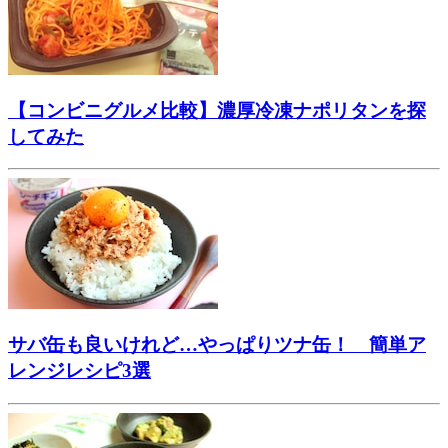
【コンビニグルメ比較】濃厚冷凍ナポリタンを探
してみた
サバ缶も良いけれど…やっぱりツナ缶！ 簡単ア
レンジレシピ3選