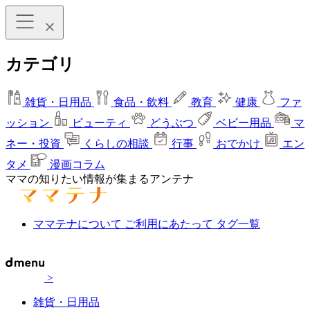
カテゴリ
雑貨・日用品
食品・飲料
教育
健康
ファ
ッション
ビューティ
どうぶつ
ベビー用品
マ
ネー・投資
くらしの相談
行事
おでかけ
エン
タメ
漫画コラム
ママの知りたい情報が集まるアンテナ
ママテナについて
ご利用にあたって
タグ一覧
>
雑貨・日用品