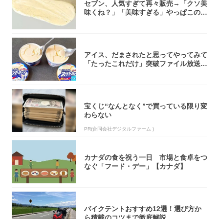
セブン、人気すぎて再々販売→「クソ美
味くね？」「美味すぎる」やっぱこのク
オリティ...
アイス、だまされたと思ってやってみて
「たったこれだけ」突破ファイル放送で
大注目！...
宝くじ“なんとなく”で買っている限り変
わらない
PR(合同会社デジタルファーム )
カナダの食を祝う一日 市場と食卓をつ
なぐ「フード・デー」【カナダ】
バイクテントおすすめ12選！選び方か
ら積載のコツまで徹底解説