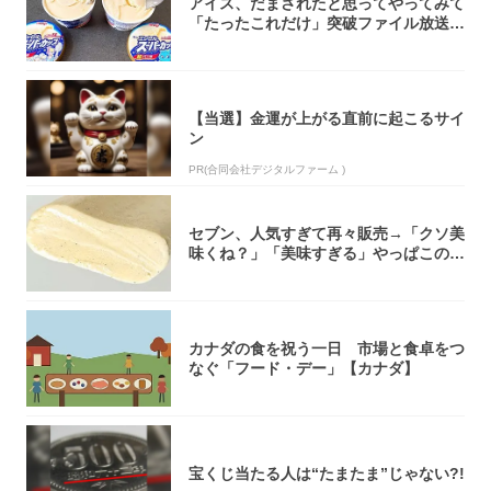
アイス、だまされたと思ってやってみて
「たったこれだけ」突破ファイル放送で
大注目！...
【当選】金運が上がる直前に起こるサイ
ン
PR(合同会社デジタルファーム )
セブン、人気すぎて再々販売→「クソ美
味くね？」「美味すぎる」やっぱこのク
オリティ...
カナダの食を祝う一日 市場と食卓をつ
なぐ「フード・デー」【カナダ】
宝くじ当たる人は“たまたま”じゃない?!