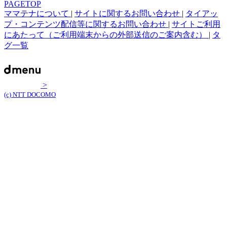
PAGETOP
ママテナについて
|
サイトに関するお問い合わせ
|
タイアッ
プ・コンテンツ配信等に関するお問い合わせ
|
サイトご利用
にあたって（ご利用端末からの外部送信のご案内含む）
|
タ
グ一覧
>
(c) NTT DOCOMO