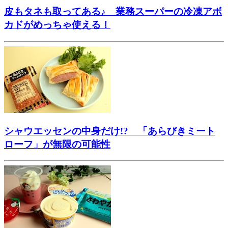
皮もタネも取ってある♪ 業務スーパーの冷凍アボ
カドがめっちゃ使える！
シャウエッセンの中身だけ!? 「あらびきミート
ローフ」が無限の可能性