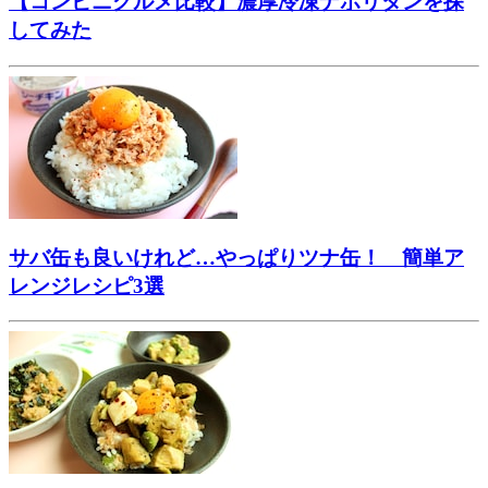
【コンビニグルメ比較】濃厚冷凍ナポリタンを探
してみた
サバ缶も良いけれど…やっぱりツナ缶！ 簡単ア
レンジレシピ3選