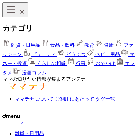
カテゴリ
雑貨・日用品
食品・飲料
教育
健康
ファ
ッション
ビューティ
どうぶつ
ベビー用品
マ
ネー・投資
くらしの相談
行事
おでかけ
エン
タメ
漫画コラム
ママの知りたい情報が集まるアンテナ
ママテナについて
ご利用にあたって
タグ一覧
>
雑貨・日用品