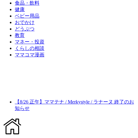
食品・飲料
健康
ベビー用品
おでかけ
どうぶつ
教育
マネー・投資
くらしの相談
ママコマ漫画
【8/26 正午】ママテナ / Merkystyle / ラナーヌ 終了のお
知らせ