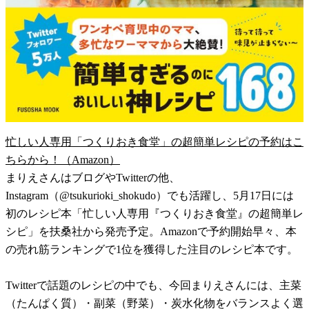
忙しい人専用「つくりおき食堂」の超簡単レシピの予約はこ
ちらから！（Amazon）
まりえさんはブログやTwitterの他、
Instagram（@tsukurioki_shokudo）でも活躍し、5月17日には
初のレシピ本「忙しい人専用『つくりおき食堂』の超簡単レ
シピ」を扶桑社から発売予定。Amazonで予約開始早々、本
の売れ筋ランキングで1位を獲得した注目のレシピ本です。
Twitterで話題のレシピの中でも、今回まりえさんには、主菜
（たんぱく質）・副菜（野菜）・炭水化物をバランスよく選