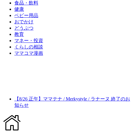
食品・飲料
健康
ベビー用品
おでかけ
どうぶつ
教育
マネー・投資
くらしの相談
ママコマ漫画
【8/26 正午】ママテナ / Merkystyle / ラナーヌ 終了のお
知らせ