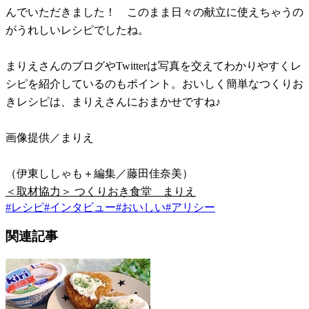
んでいただきました！ このまま日々の献立に使えちゃうの
がうれしいレシピでしたね。
まりえさんのブログやTwitterは写真を交えてわかりやすくレ
シピを紹介しているのもポイント。おいしく簡単なつくりお
きレシピは、まりえさんにおまかせですね♪
画像提供／まりえ
（伊東ししゃも＋編集／藤田佳奈美）
＜取材協力＞ つくりおき食堂 まりえ
#
レシピ
#
インタビュー
#
おいしい
#
アリシー
関連記事