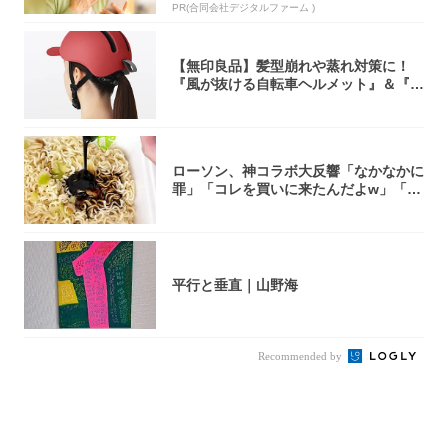
PR(合同会社デジタルファーム )
【無印良品】髪型崩れや蒸れ対策に！
『風が抜ける自転車ヘルメット』＆『2
0型自転車...
ローソン、神コラボ大反響「なかなかに
罪」「コレを買いに来たんだよw」「３
件まわっ...
平行と垂直｜山野海
Recommended by