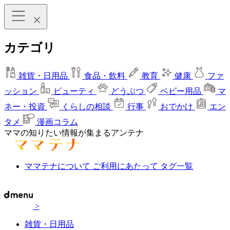
カテゴリ
雑貨・日用品
食品・飲料
教育
健康
ファ
ッション
ビューティ
どうぶつ
ベビー用品
マ
ネー・投資
くらしの相談
行事
おでかけ
エン
タメ
漫画コラム
ママの知りたい情報が集まるアンテナ
ママテナについて
ご利用にあたって
タグ一覧
>
雑貨・日用品