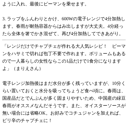
ように入れ、最後にピーマンを乗せます。
3. ラップをふんわりとかけ、600Wの電子レンジで4分加熱し
ます。春雨が耐熱容器からはみ出しますが大丈夫。4分経っ
たら全体を箸でかき混ぜて、再び4分加熱してできあがり。
「レンジだけでチャプチェが作れる大人気レシピ！ ピーマ
ンをハサミで切れば包丁不要で作れます。ボリュームもある
ので一人暮らしの女性ならこの1品だけで1食分になります
よ」（まりえさん）
電子レンジ加熱後はまだ水分が多く残っていますが、10分く
らい置いておくと水分を吸ってちょうど食べ頃に。春雨は、
国産品だとでんぷんが多く固まりやすいため、中国産の緑豆
春雨がオススメなんだそうです。また、オイスターソースが
無い場合には省略OK。お好みでコチュジャンを加えれば、
ピリ辛のチャプチェに！