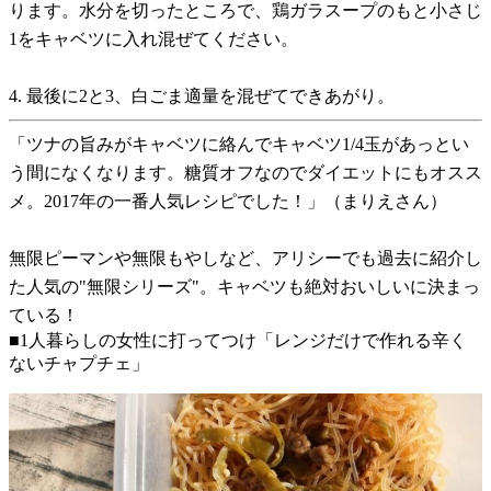
ります。水分を切ったところで、鶏ガラスープのもと小さじ
1をキャベツに入れ混ぜてください。
4. 最後に2と3、白ごま適量を混ぜてできあがり。
「ツナの旨みがキャベツに絡んでキャベツ1/4玉があっとい
う間になくなります。糖質オフなのでダイエットにもオスス
メ。2017年の一番人気レシピでした！」（まりえさん）
無限ピーマンや無限もやしなど、アリシーでも過去に紹介し
た人気の"無限シリーズ"。キャベツも絶対おいしいに決まっ
ている！
■1人暮らしの女性に打ってつけ「レンジだけで作れる辛く
ないチャプチェ」