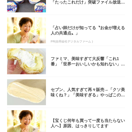
「たったこれだけ」突破ファイル放送で
大注目！...
「占い師だけが知ってる〝お金が増える
人の共通点〟」
PR(合同会社デジタルファーム )
ファミマ、美味すぎて大反響「これ1
番」「世界一おいしいかも知れない」
「飲めそう」
セブン、人気すぎて再々販売→「クソ美
味くね？」「美味すぎる」やっぱこのク
オリティ...
【宝くじ何年も買って一度も当たらない
人へ】原因、はっきりしてます