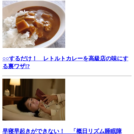
○○するだけ！ レトルトカレーを高級店の味にす
る裏ワザ!?
早寝早起きができない！ 「概日リズム睡眠障