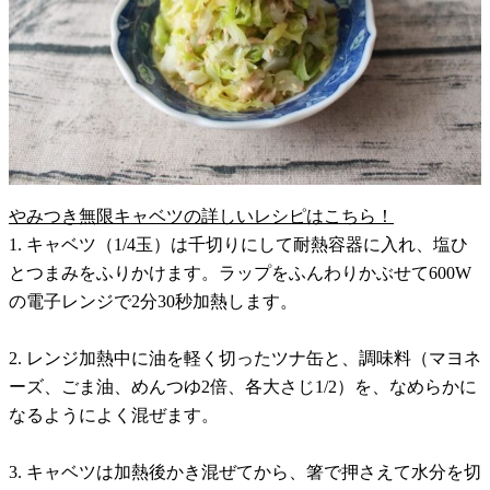
やみつき無限キャベツの詳しいレシピはこちら！
1. キャベツ（1/4玉）は千切りにして耐熱容器に入れ、塩ひ
とつまみをふりかけます。ラップをふんわりかぶせて600W
の電子レンジで2分30秒加熱します。
2. レンジ加熱中に油を軽く切ったツナ缶と、調味料（マヨネ
ーズ、ごま油、めんつゆ2倍、各大さじ1/2）を、なめらかに
なるようによく混ぜます。
3. キャベツは加熱後かき混ぜてから、箸で押さえて水分を切