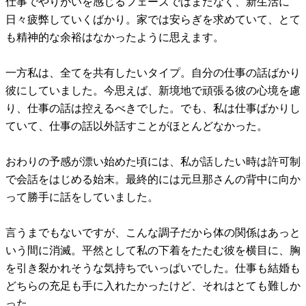
仕事でやりがいを感じるフェーズではまだなく、新生活に
日々疲弊していくばかり。家では安らぎを求めていて、とて
も精神的な余裕はなかったように思えます。
一方私は、全てを共有したいタイプ。自分の仕事の話ばかり
彼にしていました。今思えば、新境地で頑張る彼の心境を慮
り、仕事の話は控えるべきでした。でも、私は仕事ばかりし
ていて、仕事の話以外話すことがほとんどなかった。
おわりの予感が漂い始めた頃には、私が話したい時は許可制
で会話をはじめる始末。最終的には元旦那さんの背中に向か
って勝手に話をしていました。
言うまでもないですが、こんな調子だから体の関係はあっと
いう間に消滅。平然として私の下着をたたむ彼を横目に、胸
を引き裂かれそうな気持ちでいっぱいでした。仕事も結婚も
どちらの充足も手に入れたかったけど、それはとても難しか
った。