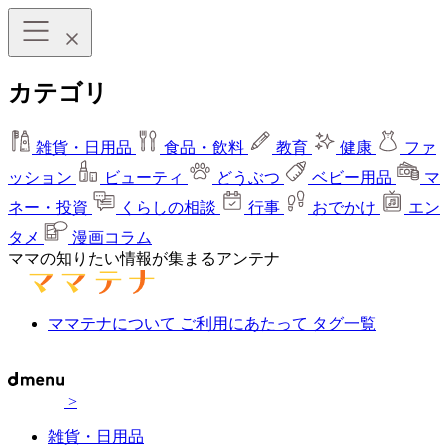
カテゴリ
雑貨・日用品
食品・飲料
教育
健康
ファ
ッション
ビューティ
どうぶつ
ベビー用品
マ
ネー・投資
くらしの相談
行事
おでかけ
エン
タメ
漫画コラム
ママの知りたい情報が集まるアンテナ
ママテナについて
ご利用にあたって
タグ一覧
>
雑貨・日用品