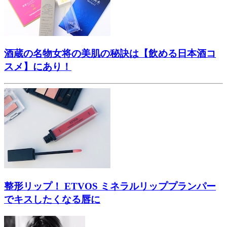
酒蔵の名物女将の美肌の秘訣は【飲める日本酒コ
スメ】にあり！
整形リップ！ ETVOS ミネラルリッププランパー
でキスしたくなる唇に