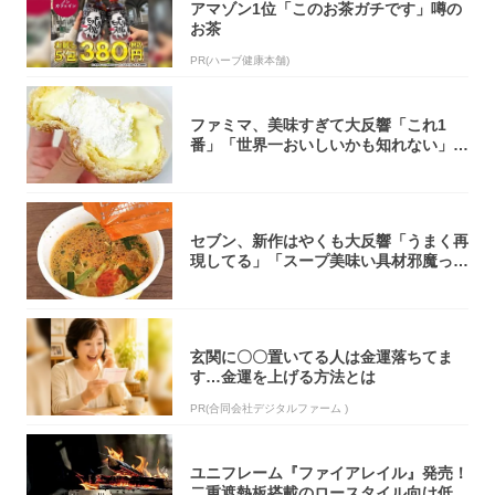
アマゾン1位「このお茶ガチです」噂の
お茶
PR(ハーブ健康本舗)
ファミマ、美味すぎて大反響「これ1
番」「世界一おいしいかも知れない」
「飲めそう」
セブン、新作はやくも大反響「うまく再
現してる」「スープ美味い具材邪魔って
くらい美...
玄関に〇〇置いてる人は金運落ちてま
す…金運を上げる方法とは
PR(合同会社デジタルファーム )
ユニフレーム『ファイアレイル』発売！
二重遮熱板搭載のロースタイル向け低型