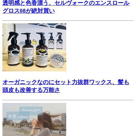
透明感と色香漂う、セルヴォークのエンスロール
グロス08が絶対買い
オーガニックなのにセット力抜群ワックス、髪も
頭皮も改善する万能さ