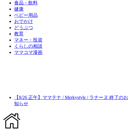
食品・飲料
健康
ベビー用品
おでかけ
どうぶつ
教育
マネー・投資
くらしの相談
ママコマ漫画
【8/26 正午】ママテナ / Merkystyle / ラナーヌ 終了のお
知らせ