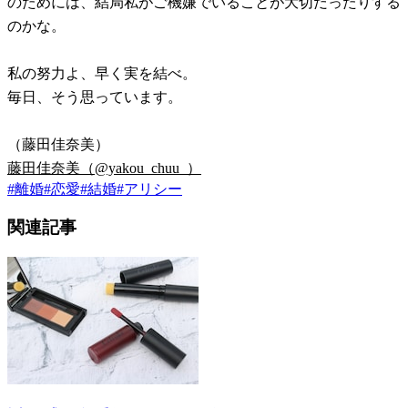
のためには、結局私がご機嫌でいることが大切だったりする
のかな。
私の努力よ、早く実を結べ。
毎日、そう思っています。
（藤田佳奈美）
藤田佳奈美（@yakou_chuu_）
#
離婚
#
恋愛
#
結婚
#
アリシー
関連記事