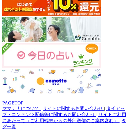
PAGETOP
ママテナについて
|
サイトに関するお問い合わせ
|
タイアッ
プ・コンテンツ配信等に関するお問い合わせ
|
サイトご利用
にあたって（ご利用端末からの外部送信のご案内含む）
|
タ
グ一覧